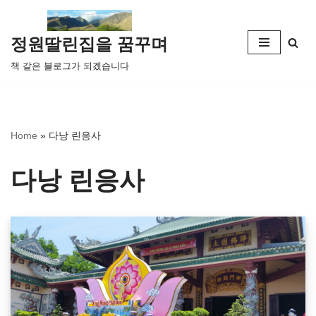
콘
정원딸린집을 꿈꾸며
텐
책 같은 블로그가 되겠습니다
츠
로
건
너
Home
»
다낭 린응사
뛰
기
다낭 린응사