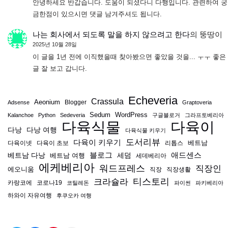
안녕하세요 반갑습니다. 도움이 되셨다니 다행입니다. 관련하여 궁
금한점이 있으시면 댓글 남겨주셔도 됩니다.
나는 회사에서 되도록 말을 하지 않으려고 한다
의
뚱땅이
2025년 10월 28일
이 글을 1년 전에 이직했을때 찾아봤으면 좋았을 것을... ㅜㅜ 좋은
글 잘 보고 갑니다.
Echeveria
Crassula
Aeonium
Blogger
Adsense
Graptoveria
Sedum
WordPress
Kalanchoe
Python
Sedeveria
구글블로거
그라프토베리아
다육식물
다육이
다낭
다낭 여행
다육식물 키우기
도서리뷰
다육이 키우기
베트남
다육이넷
다육이 초보
리톱스
블로그
애드센스
베트남 다낭
베트남 여행
세덤
세데베리아
에케베리아
워드프레스
직장인
에오니움
직장
직장생활
티스토리
크라슐라
카랑코에
코로나19
코틸레돈
파이썬
파키베리아
하와이 자유여행
후쿠오카 여행