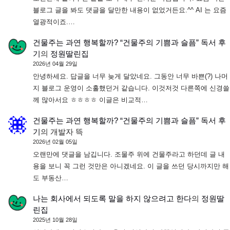
블로그 글을 봐도 댓글을 달만한 내용이 없었거든요.^^ AI 는 요즘
열광적이죠.…
건물주는 과연 행복할까? “건물주의 기쁨과 슬픔” 독서 후
기
의
정원딸린집
2026년 04월 29일
안녕하세요. 답글을 너무 늦게 달았네요. 그동안 너무 바쁜(?) 나머
지 블로그 운영이 소홀했던거 같습니다. 이것저것 다른쪽에 신경쓸
께 많아서요 ㅎㅎㅎㅎ 이글은 비교적…
건물주는 과연 행복할까? “건물주의 기쁨과 슬픔” 독서 후
기
의
개발자 뜩
2026년 02월 05일
오랜만에 댓글을 남깁니다. 조물주 위에 건물주라고 하던데 글 내
용을 보니 꼭 그런 것만은 아니겠네요. 이 글을 쓰던 당시까지만 해
도 부동산…
나는 회사에서 되도록 말을 하지 않으려고 한다
의
정원딸
린집
2025년 10월 28일