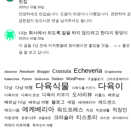
린집
2025년 10월 28일
안녕하세요 반갑습니다. 도움이 되셨다니 다행입니다. 관련하여 궁
금한점이 있으시면 댓글 남겨주셔도 됩니다.
나는 회사에서 되도록 말을 하지 않으려고 한다
의
뚱땅이
2025년 10월 28일
이 글을 1년 전에 이직했을때 찾아봤으면 좋았을 것을... ㅜㅜ 좋은
글 잘 보고 갑니다.
Echeveria
Crassula
Aeonium
Blogger
Adsense
Graptoveria
Sedum
WordPress
Kalanchoe
Python
Sedeveria
구글블로거
그라프토베리아
다육식물
다육이
다낭
다낭 여행
다육식물 키우기
도서리뷰
다육이 키우기
베트남
다육이넷
다육이 초보
리톱스
블로그
애드센스
베트남 다낭
베트남 여행
세덤
세데베리아
에케베리아
워드프레스
직장인
에오니움
직장
직장생활
티스토리
크라슐라
카랑코에
코로나19
코틸레돈
파이썬
파키베리아
하와이 자유여행
후쿠오카 여행