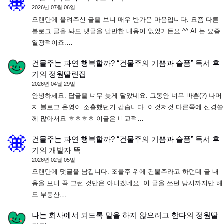
2026년 07월 06일
오랜만에 올려주신 글을 보니 매우 반가운 마음입니다. 요즘 다른
블로그 글을 봐도 댓글을 달만한 내용이 없었거든요.^^ AI 는 요즘
열광적이죠.…
건물주는 과연 행복할까? “건물주의 기쁨과 슬픔” 독서 후
기
의
정원딸린집
2026년 04월 29일
안녕하세요. 답글을 너무 늦게 달았네요. 그동안 너무 바쁜(?) 나머
지 블로그 운영이 소홀했던거 같습니다. 이것저것 다른쪽에 신경쓸
께 많아서요 ㅎㅎㅎㅎ 이글은 비교적…
건물주는 과연 행복할까? “건물주의 기쁨과 슬픔” 독서 후
기
의
개발자 뜩
2026년 02월 05일
오랜만에 댓글을 남깁니다. 조물주 위에 건물주라고 하던데 글 내
용을 보니 꼭 그런 것만은 아니겠네요. 이 글을 쓰던 당시까지만 해
도 부동산…
나는 회사에서 되도록 말을 하지 않으려고 한다
의
정원딸