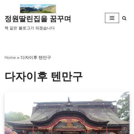
콘
정원딸린집을 꿈꾸며
텐
책 같은 블로그가 되겠습니다
츠
로
건
너
Home
»
다자이후 텐만구
뛰
기
다자이후 텐만구