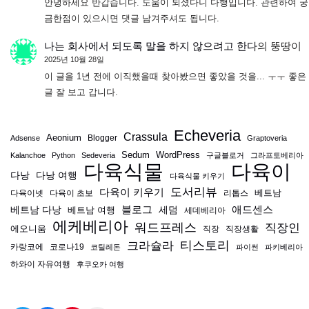
안녕하세요 반갑습니다. 도움이 되셨다니 다행입니다. 관련하여 궁
금한점이 있으시면 댓글 남겨주셔도 됩니다.
나는 회사에서 되도록 말을 하지 않으려고 한다
의
뚱땅이
2025년 10월 28일
이 글을 1년 전에 이직했을때 찾아봤으면 좋았을 것을... ㅜㅜ 좋은
글 잘 보고 갑니다.
Echeveria
Crassula
Aeonium
Blogger
Adsense
Graptoveria
Sedum
WordPress
Kalanchoe
Python
Sedeveria
구글블로거
그라프토베리아
다육식물
다육이
다낭
다낭 여행
다육식물 키우기
도서리뷰
다육이 키우기
베트남
다육이넷
다육이 초보
리톱스
블로그
애드센스
베트남 다낭
베트남 여행
세덤
세데베리아
에케베리아
워드프레스
직장인
에오니움
직장
직장생활
티스토리
크라슐라
카랑코에
코로나19
코틸레돈
파이썬
파키베리아
하와이 자유여행
후쿠오카 여행