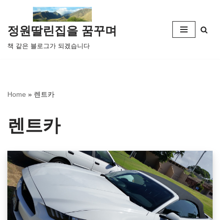
콘
정원딸린집을 꿈꾸며
텐
책 같은 블로그가 되겠습니다
츠
로
건
너
Home
»
렌트카
뛰
기
렌트카