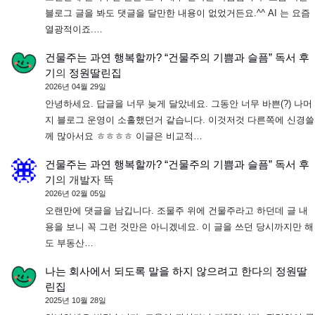
블로그 글을 봐도 댓글을 달만한 내용이 없었거든요.^^ AI 는 요즘
열광적이죠.…
건물주는 과연 행복할까? “건물주의 기쁨과 슬픔” 독서 후
기
의
정원딸린집
2026년 04월 29일
안녕하세요. 답글을 너무 늦게 달았네요. 그동안 너무 바쁜(?) 나머
지 블로그 운영이 소홀했던거 같습니다. 이것저것 다른쪽에 신경쓸
께 많아서요 ㅎㅎㅎㅎ 이글은 비교적…
건물주는 과연 행복할까? “건물주의 기쁨과 슬픔” 독서 후
기
의
개발자 뜩
2026년 02월 05일
오랜만에 댓글을 남깁니다. 조물주 위에 건물주라고 하던데 글 내
용을 보니 꼭 그런 것만은 아니겠네요. 이 글을 쓰던 당시까지만 해
도 부동산…
나는 회사에서 되도록 말을 하지 않으려고 한다
의
정원딸
린집
2025년 10월 28일