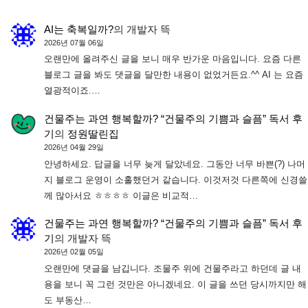
AI는 축복일까?
의
개발자 뜩
2026년 07월 06일
오랜만에 올려주신 글을 보니 매우 반가운 마음입니다. 요즘 다른
블로그 글을 봐도 댓글을 달만한 내용이 없었거든요.^^ AI 는 요즘
열광적이죠.…
건물주는 과연 행복할까? “건물주의 기쁨과 슬픔” 독서 후
기
의
정원딸린집
2026년 04월 29일
안녕하세요. 답글을 너무 늦게 달았네요. 그동안 너무 바쁜(?) 나머
지 블로그 운영이 소홀했던거 같습니다. 이것저것 다른쪽에 신경쓸
께 많아서요 ㅎㅎㅎㅎ 이글은 비교적…
건물주는 과연 행복할까? “건물주의 기쁨과 슬픔” 독서 후
기
의
개발자 뜩
2026년 02월 05일
오랜만에 댓글을 남깁니다. 조물주 위에 건물주라고 하던데 글 내
용을 보니 꼭 그런 것만은 아니겠네요. 이 글을 쓰던 당시까지만 해
도 부동산…