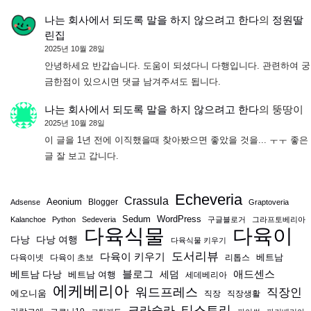
나는 회사에서 되도록 말을 하지 않으려고 한다
의
정원딸
린집
2025년 10월 28일
안녕하세요 반갑습니다. 도움이 되셨다니 다행입니다. 관련하여 궁
금한점이 있으시면 댓글 남겨주셔도 됩니다.
나는 회사에서 되도록 말을 하지 않으려고 한다
의
뚱땅이
2025년 10월 28일
이 글을 1년 전에 이직했을때 찾아봤으면 좋았을 것을... ㅜㅜ 좋은
글 잘 보고 갑니다.
Echeveria
Crassula
Aeonium
Blogger
Adsense
Graptoveria
Sedum
WordPress
Kalanchoe
Python
Sedeveria
구글블로거
그라프토베리아
다육식물
다육이
다낭
다낭 여행
다육식물 키우기
도서리뷰
다육이 키우기
베트남
다육이넷
다육이 초보
리톱스
블로그
애드센스
베트남 다낭
베트남 여행
세덤
세데베리아
에케베리아
워드프레스
직장인
에오니움
직장
직장생활
티스토리
크라슐라