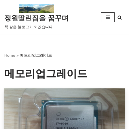
콘
정원딸린집을 꿈꾸며
텐
책 같은 블로그가 되겠습니다
츠
로
건
너
Home
»
메모리업그레이드
뛰
기
메모리업그레이드