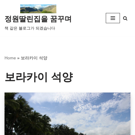
콘
정원딸린집을 꿈꾸며
텐
책 같은 블로그가 되겠습니다
츠
로
건
너
Home
»
보라카이 석양
뛰
기
보라카이 석양