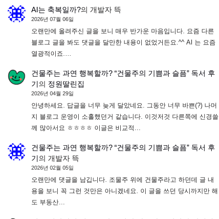
AI는 축복일까?
의
개발자 뜩
2026년 07월 06일
오랜만에 올려주신 글을 보니 매우 반가운 마음입니다. 요즘 다른
블로그 글을 봐도 댓글을 달만한 내용이 없었거든요.^^ AI 는 요즘
열광적이죠.…
건물주는 과연 행복할까? “건물주의 기쁨과 슬픔” 독서 후
기
의
정원딸린집
2026년 04월 29일
안녕하세요. 답글을 너무 늦게 달았네요. 그동안 너무 바쁜(?) 나머
지 블로그 운영이 소홀했던거 같습니다. 이것저것 다른쪽에 신경쓸
께 많아서요 ㅎㅎㅎㅎ 이글은 비교적…
건물주는 과연 행복할까? “건물주의 기쁨과 슬픔” 독서 후
기
의
개발자 뜩
2026년 02월 05일
오랜만에 댓글을 남깁니다. 조물주 위에 건물주라고 하던데 글 내
용을 보니 꼭 그런 것만은 아니겠네요. 이 글을 쓰던 당시까지만 해
도 부동산…