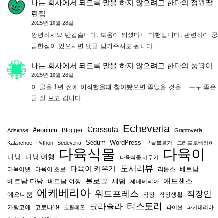
나는 회사에서 되도록 말을 하지 않으려고 한다
의
정원딸
린집
2025년 10월 28일
안녕하세요 반갑습니다. 도움이 되셨다니 다행입니다. 관련하여 궁
금한점이 있으시면 댓글 남겨주셔도 됩니다.
나는 회사에서 되도록 말을 하지 않으려고 한다
의
뚱땅이
2025년 10월 28일
이 글을 1년 전에 이직했을때 찾아봤으면 좋았을 것을... ㅜㅜ 좋은
글 잘 보고 갑니다.
Echeveria
Crassula
Aeonium
Blogger
Adsense
Graptoveria
Sedum
WordPress
Kalanchoe
Python
Sedeveria
구글블로거
그라프토베리아
다육식물
다육이
다낭
다낭 여행
다육식물 키우기
도서리뷰
다육이 키우기
베트남
다육이넷
다육이 초보
리톱스
블로그
애드센스
베트남 다낭
베트남 여행
세덤
세데베리아
에케베리아
워드프레스
직장인
에오니움
직장
직장생활
티스토리
크라슐라
카랑코에
코로나19
코틸레돈
파이썬
파키베리아