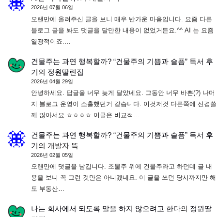
2026년 07월 06일
오랜만에 올려주신 글을 보니 매우 반가운 마음입니다. 요즘 다른
블로그 글을 봐도 댓글을 달만한 내용이 없었거든요.^^ AI 는 요즘
열광적이죠.…
건물주는 과연 행복할까? “건물주의 기쁨과 슬픔” 독서 후
기
의
정원딸린집
2026년 04월 29일
안녕하세요. 답글을 너무 늦게 달았네요. 그동안 너무 바쁜(?) 나머
지 블로그 운영이 소홀했던거 같습니다. 이것저것 다른쪽에 신경쓸
께 많아서요 ㅎㅎㅎㅎ 이글은 비교적…
건물주는 과연 행복할까? “건물주의 기쁨과 슬픔” 독서 후
기
의
개발자 뜩
2026년 02월 05일
오랜만에 댓글을 남깁니다. 조물주 위에 건물주라고 하던데 글 내
용을 보니 꼭 그런 것만은 아니겠네요. 이 글을 쓰던 당시까지만 해
도 부동산…
나는 회사에서 되도록 말을 하지 않으려고 한다
의
정원딸