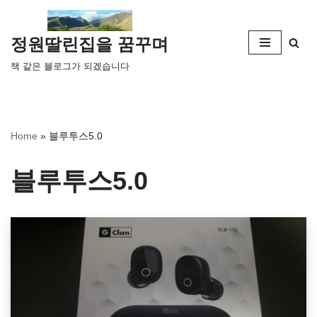
콘
정원딸린집을 꿈꾸며
텐
책 같은 블로그가 되겠습니다
츠
로
건
너
Home
»
블루투스5.0
뛰
기
블루투스5.0