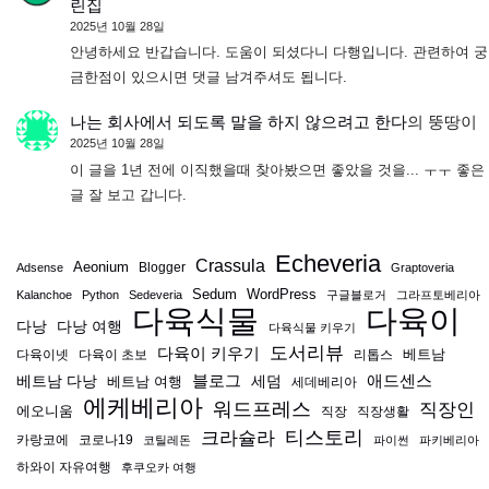
린집
2025년 10월 28일
안녕하세요 반갑습니다. 도움이 되셨다니 다행입니다. 관련하여 궁
금한점이 있으시면 댓글 남겨주셔도 됩니다.
나는 회사에서 되도록 말을 하지 않으려고 한다
의
뚱땅이
2025년 10월 28일
이 글을 1년 전에 이직했을때 찾아봤으면 좋았을 것을... ㅜㅜ 좋은
글 잘 보고 갑니다.
Echeveria
Crassula
Aeonium
Blogger
Adsense
Graptoveria
Sedum
WordPress
Kalanchoe
Python
Sedeveria
구글블로거
그라프토베리아
다육식물
다육이
다낭
다낭 여행
다육식물 키우기
도서리뷰
다육이 키우기
베트남
다육이넷
다육이 초보
리톱스
블로그
애드센스
베트남 다낭
베트남 여행
세덤
세데베리아
에케베리아
워드프레스
직장인
에오니움
직장
직장생활
티스토리
크라슐라
카랑코에
코로나19
코틸레돈
파이썬
파키베리아
하와이 자유여행
후쿠오카 여행