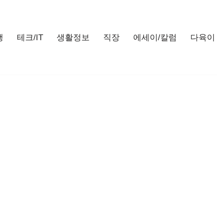
행
테크/IT
생활정보
직장
에세이/칼럼
다육이