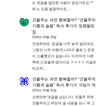
도 댓글을 달만한 내용이 없었거든요.^^
AI 는 요즘 열광적이죠.…
건물주는 과연 행복할까? “건물주의
기쁨과 슬픔” 독서 후기
의
정원딸린
집
2026년 04월 29일
안녕하세요. 답글을 너무 늦게 달았네요.
그동안 너무 바쁜(?) 나머지 블로그 운영
이 소홀했던거 같습니다. 이것저것 다른
쪽에 신경쓸께 많아서요 ㅎㅎㅎㅎ 이글은
비교적…
건물주는 과연 행복할까? “건물주의
기쁨과 슬픔” 독서 후기
의
개발자 뜩
2026년 02월 05일
오랜만에 댓글을 남깁니다. 조물주 위에
건물주라고 하던데 글 내용을 보니 꼭 그