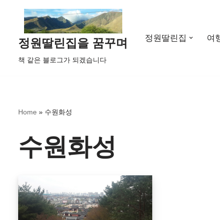
콘
정원딸린집
여
텐
정원딸린집을 꿈꾸며
츠
책 같은 블로그가 되겠습니다
로
건
너
뛰
Home
»
수원화성
기
수원화성