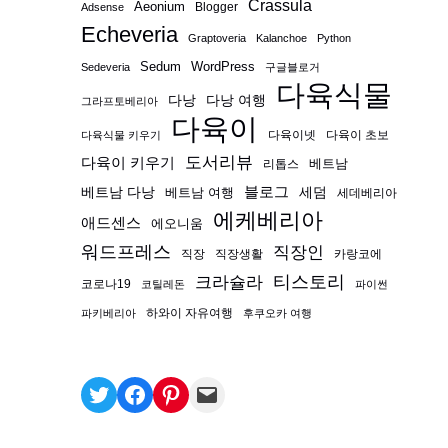
Crassula
Aeonium
Blogger
Adsense
Echeveria
Graptoveria
Kalanchoe
Python
Sedum
WordPress
Sedeveria
구글블로거
다육식물
다낭
다낭 여행
그라프토베리아
다육이
다육이넷
다육이 초보
다육식물 키우기
도서리뷰
다육이 키우기
베트남
리톱스
블로그
베트남 다낭
베트남 여행
세덤
세데베리아
에케베리아
애드센스
에오니움
워드프레스
직장인
직장
직장생활
카랑코에
티스토리
크라슐라
코로나19
코틸레돈
파이썬
하와이 자유여행
파키베리아
후쿠오카 여행