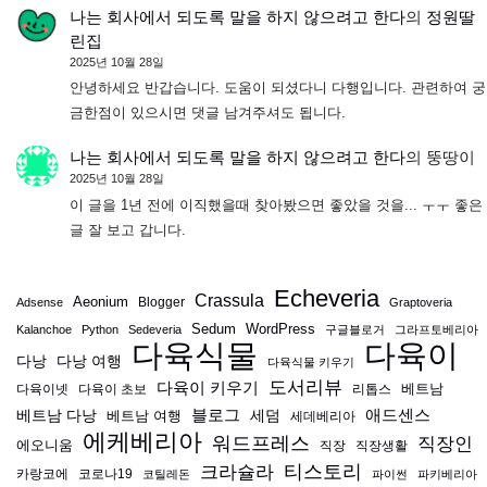
나는 회사에서 되도록 말을 하지 않으려고 한다
의
정원딸
린집
2025년 10월 28일
안녕하세요 반갑습니다. 도움이 되셨다니 다행입니다. 관련하여 궁
금한점이 있으시면 댓글 남겨주셔도 됩니다.
나는 회사에서 되도록 말을 하지 않으려고 한다
의
뚱땅이
2025년 10월 28일
이 글을 1년 전에 이직했을때 찾아봤으면 좋았을 것을... ㅜㅜ 좋은
글 잘 보고 갑니다.
Echeveria
Crassula
Aeonium
Blogger
Adsense
Graptoveria
Sedum
WordPress
Kalanchoe
Python
Sedeveria
구글블로거
그라프토베리아
다육식물
다육이
다낭
다낭 여행
다육식물 키우기
도서리뷰
다육이 키우기
베트남
다육이넷
다육이 초보
리톱스
블로그
애드센스
베트남 다낭
베트남 여행
세덤
세데베리아
에케베리아
워드프레스
직장인
에오니움
직장
직장생활
티스토리
크라슐라
카랑코에
코로나19
코틸레돈
파이썬
파키베리아