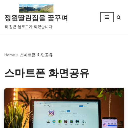
콘
정원딸린집을 꿈꾸며
텐
책 같은 블로그가 되겠습니다
츠
로
건
너
Home
»
스마트폰 화면공유
뛰
기
스마트폰 화면공유