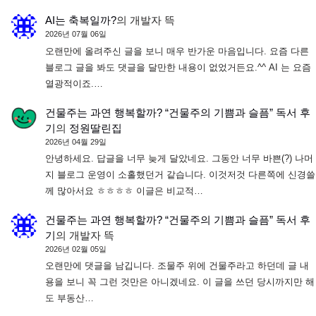
AI는 축복일까?
의
개발자 뜩
2026년 07월 06일
오랜만에 올려주신 글을 보니 매우 반가운 마음입니다. 요즘 다른
블로그 글을 봐도 댓글을 달만한 내용이 없었거든요.^^ AI 는 요즘
열광적이죠.…
건물주는 과연 행복할까? “건물주의 기쁨과 슬픔” 독서 후
기
의
정원딸린집
2026년 04월 29일
안녕하세요. 답글을 너무 늦게 달았네요. 그동안 너무 바쁜(?) 나머
지 블로그 운영이 소홀했던거 같습니다. 이것저것 다른쪽에 신경쓸
께 많아서요 ㅎㅎㅎㅎ 이글은 비교적…
건물주는 과연 행복할까? “건물주의 기쁨과 슬픔” 독서 후
기
의
개발자 뜩
2026년 02월 05일
오랜만에 댓글을 남깁니다. 조물주 위에 건물주라고 하던데 글 내
용을 보니 꼭 그런 것만은 아니겠네요. 이 글을 쓰던 당시까지만 해
도 부동산…