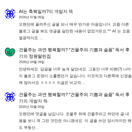
AI는 축복일까?
의
개발자 뜩
2026년 07월 06일
오랜만에 올려주신 글을 보니 매우 반가운 마음입니다. 요즘 다른
블로그 글을 봐도 댓글을 달만한 내용이 없었거든요.^^ AI 는 요즘
열광적이죠.…
건물주는 과연 행복할까? “건물주의 기쁨과 슬픔” 독서 후
기
의
정원딸린집
2026년 04월 29일
안녕하세요. 답글을 너무 늦게 달았네요. 그동안 너무 바쁜(?) 나머
지 블로그 운영이 소홀했던거 같습니다. 이것저것 다른쪽에 신경쓸
께 많아서요 ㅎㅎㅎㅎ 이글은 비교적…
건물주는 과연 행복할까? “건물주의 기쁨과 슬픔” 독서 후
기
의
개발자 뜩
2026년 02월 05일
오랜만에 댓글을 남깁니다. 조물주 위에 건물주라고 하던데 글 내
용을 보니 꼭 그런 것만은 아니겠네요. 이 글을 쓰던 당시까지만 해
도 부동산…