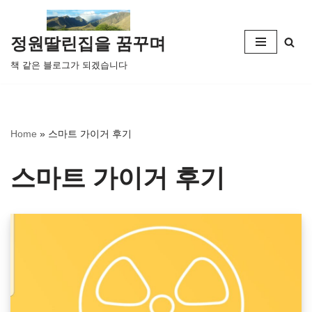
콘
정원딸린집을 꿈꾸며
텐
책 같은 블로그가 되겠습니다
츠
로
건
너
Home
»
스마트 가이거 후기
뛰
기
스마트 가이거 후기