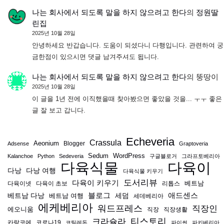
나는 회사에서 되도록 말을 하지 않으려고 한다
의
정원딸
린집
2025년 10월 28일
안녕하세요 반갑습니다. 도움이 되셨다니 다행입니다. 관련하여 궁
금한점이 있으시면 댓글 남겨주셔도 됩니다.
나는 회사에서 되도록 말을 하지 않으려고 한다
의
뚱땅이
2025년 10월 28일
이 글을 1년 전에 이직했을때 찾아봤으면 좋았을 것을... ㅜㅜ 좋은
글 잘 보고 갑니다.
Echeveria
Crassula
Aeonium
Blogger
Adsense
Graptoveria
Sedum
WordPress
Kalanchoe
Python
Sedeveria
구글블로거
그라프토베리아
다육식물
다육이
다낭
다낭 여행
다육식물 키우기
도서리뷰
다육이 키우기
베트남
다육이넷
다육이 초보
리톱스
블로그
애드센스
베트남 다낭
베트남 여행
세덤
세데베리아
에케베리아
워드프레스
직장인
에오니움
직장
직장생활
티스토리
크라슐라
카랑코에
코로나19
코틸레돈
파이썬
파키베리아