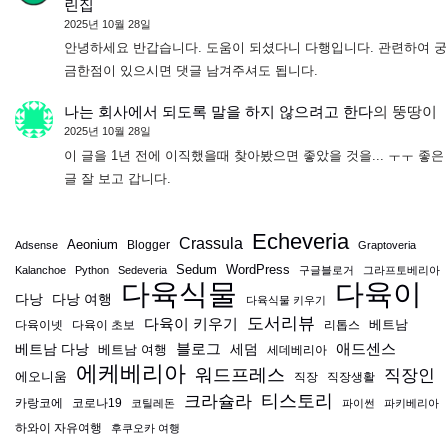
린집
2025년 10월 28일
안녕하세요 반갑습니다. 도움이 되셨다니 다행입니다. 관련하여 궁
금한점이 있으시면 댓글 남겨주셔도 됩니다.
나는 회사에서 되도록 말을 하지 않으려고 한다
의
뚱땅이
2025년 10월 28일
이 글을 1년 전에 이직했을때 찾아봤으면 좋았을 것을... ㅜㅜ 좋은
글 잘 보고 갑니다.
Echeveria
Crassula
Aeonium
Blogger
Adsense
Graptoveria
Sedum
WordPress
Kalanchoe
Python
Sedeveria
구글블로거
그라프토베리아
다육식물
다육이
다낭
다낭 여행
다육식물 키우기
도서리뷰
다육이 키우기
베트남
다육이넷
다육이 초보
리톱스
블로그
애드센스
베트남 다낭
베트남 여행
세덤
세데베리아
에케베리아
워드프레스
직장인
에오니움
직장
직장생활
티스토리
크라슐라
카랑코에
코로나19
코틸레돈
파이썬
파키베리아
하와이 자유여행
후쿠오카 여행