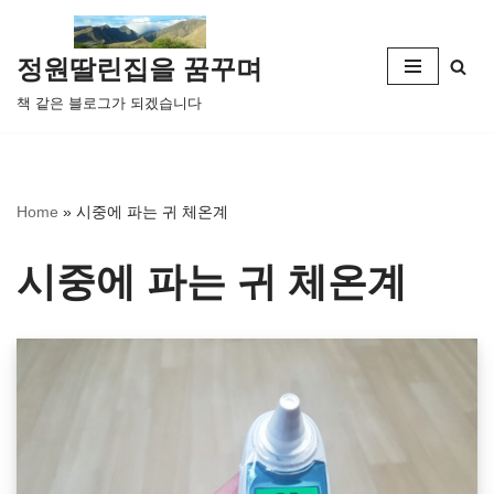
콘
정원딸린집을 꿈꾸며
텐
책 같은 블로그가 되겠습니다
츠
로
건
너
Home
»
시중에 파는 귀 체온계
뛰
기
시중에 파는 귀 체온계