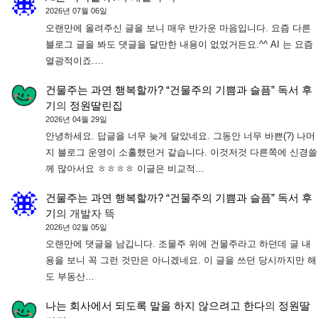
2026년 07월 06일
오랜만에 올려주신 글을 보니 매우 반가운 마음입니다. 요즘 다른
블로그 글을 봐도 댓글을 달만한 내용이 없었거든요.^^ AI 는 요즘
열광적이죠.…
건물주는 과연 행복할까? “건물주의 기쁨과 슬픔” 독서 후
기
의
정원딸린집
2026년 04월 29일
안녕하세요. 답글을 너무 늦게 달았네요. 그동안 너무 바쁜(?) 나머
지 블로그 운영이 소홀했던거 같습니다. 이것저것 다른쪽에 신경쓸
께 많아서요 ㅎㅎㅎㅎ 이글은 비교적…
건물주는 과연 행복할까? “건물주의 기쁨과 슬픔” 독서 후
기
의
개발자 뜩
2026년 02월 05일
오랜만에 댓글을 남깁니다. 조물주 위에 건물주라고 하던데 글 내
용을 보니 꼭 그런 것만은 아니겠네요. 이 글을 쓰던 당시까지만 해
도 부동산…
나는 회사에서 되도록 말을 하지 않으려고 한다
의
정원딸