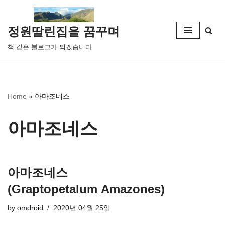
콘
정원딸린집을 꿈꾸며
텐
책 같은 블로그가 되겠습니다
츠
로
건
너
Home
»
아마조네스
뛰
기
아마조네스
아마조네스
(Graptopetalum Amazones)
by
omdroid
2020년 04월 25일