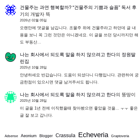
건물주는 과연 행복할까? “건물주의 기쁨과 슬픔” 독서 후
기
의
개발자 뜩
2026년 02월 05일
오랜만에 댓글을 남깁니다. 조물주 위에 건물주라고 하던데 글 내
용을 보니 꼭 그런 것만은 아니겠네요. 이 글을 쓰던 당시까지만 해
도 부동산…
나는 회사에서 되도록 말을 하지 않으려고 한다
의
정원딸
린집
2025년 10월 28일
안녕하세요 반갑습니다. 도움이 되셨다니 다행입니다. 관련하여 궁
금한점이 있으시면 댓글 남겨주셔도 됩니다.
나는 회사에서 되도록 말을 하지 않으려고 한다
의
뚱땅이
2025년 10월 28일
이 글을 1년 전에 이직했을때 찾아봤으면 좋았을 것을... ㅜㅜ 좋은
글 잘 보고 갑니다.
Echeveria
Crassula
Aeonium
Blogger
Adsense
Graptoveria