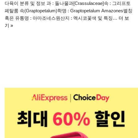
다육이 분류 및 정보 과 : 돌나물과[Crassulaceae]속 : 그리프토
페탈룸 속(Graptopetalum)학명 : Graptopetalum Amazones별칭
혹은 유통명 : 아마조네스원산지 : 멕시코꽃색 및 특징…
더 보
기 »