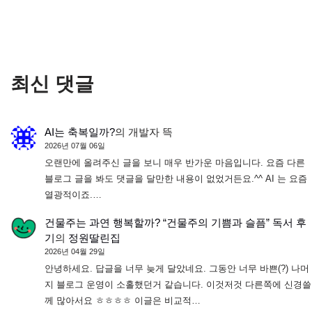
최신 댓글
AI는 축복일까?
의
개발자 뜩
2026년 07월 06일
오랜만에 올려주신 글을 보니 매우 반가운 마음입니다. 요즘 다른
블로그 글을 봐도 댓글을 달만한 내용이 없었거든요.^^ AI 는 요즘
열광적이죠.…
건물주는 과연 행복할까? “건물주의 기쁨과 슬픔” 독서 후
기
의
정원딸린집
2026년 04월 29일
안녕하세요. 답글을 너무 늦게 달았네요. 그동안 너무 바쁜(?) 나머
지 블로그 운영이 소홀했던거 같습니다. 이것저것 다른쪽에 신경쓸
께 많아서요 ㅎㅎㅎㅎ 이글은 비교적…