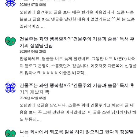
2026년 07월 06일
오랜만에 올려주신 글을 보니 매우 반가운 마음입니다. 요즘 다른
블로그 글을 봐도 댓글을 달만한 내용이 없었거든요.^^ AI 는 요즘
열광적이죠.…
건물주는 과연 행복할까? “건물주의 기쁨과 슬픔” 독서 후
기
의
정원딸린집
2026년 04월 29일
안녕하세요. 답글을 너무 늦게 달았네요. 그동안 너무 바쁜(?) 나머
지 블로그 운영이 소홀했던거 같습니다. 이것저것 다른쪽에 신경쓸
께 많아서요 ㅎㅎㅎㅎ 이글은 비교적…
건물주는 과연 행복할까? “건물주의 기쁨과 슬픔” 독서 후
기
의
개발자 뜩
2026년 02월 05일
오랜만에 댓글을 남깁니다. 조물주 위에 건물주라고 하던데 글 내
용을 보니 꼭 그런 것만은 아니겠네요. 이 글을 쓰던 당시까지만 해
도 부동산…
나는 회사에서 되도록 말을 하지 않으려고 한다
의
정원딸