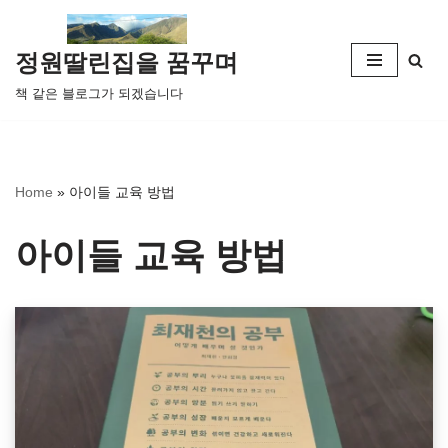
콘
정원딸린집을 꿈꾸며
텐
책 같은 블로그가 되겠습니다
츠
로
건
너
Home
»
아이들 교육 방법
뛰
기
아이들 교육 방법