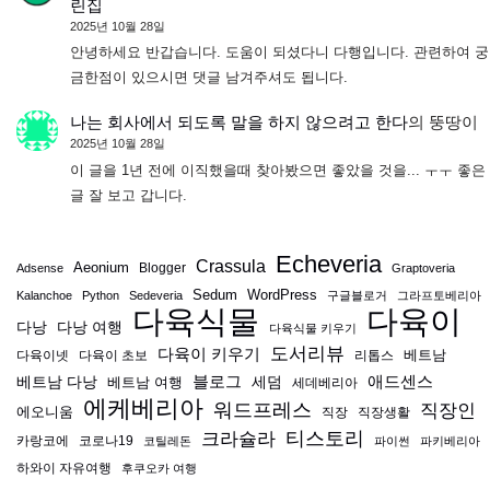
린집
2025년 10월 28일
안녕하세요 반갑습니다. 도움이 되셨다니 다행입니다. 관련하여 궁
금한점이 있으시면 댓글 남겨주셔도 됩니다.
나는 회사에서 되도록 말을 하지 않으려고 한다
의
뚱땅이
2025년 10월 28일
이 글을 1년 전에 이직했을때 찾아봤으면 좋았을 것을... ㅜㅜ 좋은
글 잘 보고 갑니다.
Echeveria
Crassula
Aeonium
Blogger
Adsense
Graptoveria
Sedum
WordPress
Kalanchoe
Python
Sedeveria
구글블로거
그라프토베리아
다육식물
다육이
다낭
다낭 여행
다육식물 키우기
도서리뷰
다육이 키우기
베트남
다육이넷
다육이 초보
리톱스
블로그
애드센스
베트남 다낭
베트남 여행
세덤
세데베리아
에케베리아
워드프레스
직장인
에오니움
직장
직장생활
티스토리
크라슐라
카랑코에
코로나19
코틸레돈
파이썬
파키베리아
하와이 자유여행
후쿠오카 여행