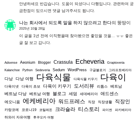
안녕하세요 반갑습니다. 도움이 되셨다니 다행입니다. 관련하여 궁
금한점이 있으시면 댓글 남겨주셔도 됩니다.
나는 회사에서 되도록 말을 하지 않으려고 한다
의
뚱땅이
2025년 10월 28일
이 글을 1년 전에 이직했을때 찾아봤으면 좋았을 것을... ㅜㅜ 좋은
글 잘 보고 갑니다.
Echeveria
Crassula
Aeonium
Blogger
Adsense
Graptoveria
Sedum
WordPress
Kalanchoe
Python
Sedeveria
구글블로거
그라프토베리아
다육식물
다육이
다낭
다낭 여행
다육식물 키우기
도서리뷰
다육이 키우기
베트남
다육이넷
다육이 초보
리톱스
블로그
애드센스
베트남 다낭
베트남 여행
세덤
세데베리아
에케베리아
워드프레스
직장인
에오니움
직장
직장생활
티스토리
크라슐라
카랑코에
코로나19
코틸레돈
파이썬
파키베리아
하와이 자유여행
후쿠오카 여행