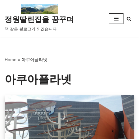
콘
정원딸린집을 꿈꾸며
텐
책 같은 블로그가 되겠습니다
츠
로
건
너
Home
»
아쿠아플라넷
뛰
기
아쿠아플라넷