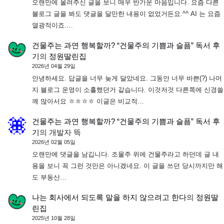
오랜만에 올려주신 글을 보니 매우 반가운 마음입니다. 요즘 다른
블로그 글을 봐도 댓글을 달만한 내용이 없었거든요.^^ AI 는 요즘
열광적이죠.…
건물주는 과연 행복할까? “건물주의 기쁨과 슬픔” 독서 후
기
의
정원딸린집
2026년 04월 29일
안녕하세요. 답글을 너무 늦게 달았네요. 그동안 너무 바쁜(?) 나머
지 블로그 운영이 소홀했던거 같습니다. 이것저것 다른쪽에 신경쓸
께 많아서요 ㅎㅎㅎㅎ 이글은 비교적…
건물주는 과연 행복할까? “건물주의 기쁨과 슬픔” 독서 후
기
의
개발자 뜩
2026년 02월 05일
오랜만에 댓글을 남깁니다. 조물주 위에 건물주라고 하던데 글 내
용을 보니 꼭 그런 것만은 아니겠네요. 이 글을 쓰던 당시까지만 해
도 부동산…
나는 회사에서 되도록 말을 하지 않으려고 한다
의
정원딸
린집
2025년 10월 28일