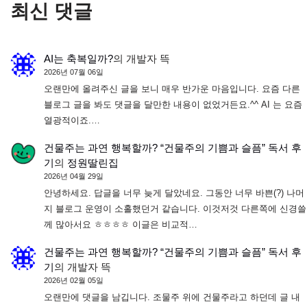
최신 댓글
AI는 축복일까?
의
개발자 뜩
2026년 07월 06일
오랜만에 올려주신 글을 보니 매우 반가운 마음입니다. 요즘 다른
블로그 글을 봐도 댓글을 달만한 내용이 없었거든요.^^ AI 는 요즘
열광적이죠.…
건물주는 과연 행복할까? “건물주의 기쁨과 슬픔” 독서 후
기
의
정원딸린집
2026년 04월 29일
안녕하세요. 답글을 너무 늦게 달았네요. 그동안 너무 바쁜(?) 나머
지 블로그 운영이 소홀했던거 같습니다. 이것저것 다른쪽에 신경쓸
께 많아서요 ㅎㅎㅎㅎ 이글은 비교적…
건물주는 과연 행복할까? “건물주의 기쁨과 슬픔” 독서 후
기
의
개발자 뜩
2026년 02월 05일
오랜만에 댓글을 남깁니다. 조물주 위에 건물주라고 하던데 글 내