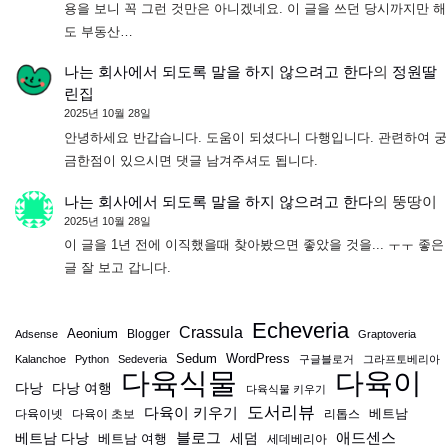
용을 보니 꼭 그런 것만은 아니겠네요. 이 글을 쓰던 당시까지만 해
도 부동산…
나는 회사에서 되도록 말을 하지 않으려고 한다
의
정원딸
린집
2025년 10월 28일
안녕하세요 반갑습니다. 도움이 되셨다니 다행입니다. 관련하여 궁
금한점이 있으시면 댓글 남겨주셔도 됩니다.
나는 회사에서 되도록 말을 하지 않으려고 한다
의
뚱땅이
2025년 10월 28일
이 글을 1년 전에 이직했을때 찾아봤으면 좋았을 것을... ㅜㅜ 좋은
글 잘 보고 갑니다.
Echeveria
Crassula
Aeonium
Blogger
Adsense
Graptoveria
Sedum
WordPress
Kalanchoe
Python
Sedeveria
구글블로거
그라프토베리아
다육식물
다육이
다낭
다낭 여행
다육식물 키우기
도서리뷰
다육이 키우기
베트남
다육이넷
다육이 초보
리톱스
블로그
애드센스
베트남 다낭
베트남 여행
세덤
세데베리아