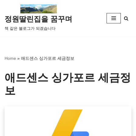
콘
정원딸린집을 꿈꾸며
텐
책 같은 블로그가 되겠습니다
츠
로
건
너
Home
»
애드센스 싱가포르 세금정보
뛰
기
애드센스 싱가포르 세금정
보