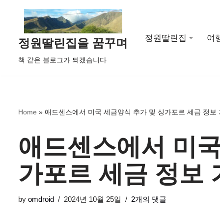
콘
정원딸린집
여
텐
정원딸린집을 꿈꾸며
츠
책 같은 블로그가 되겠습니다
로
건
너
뛰
Home
»
애드센스에서 미국 세금양식 추가 및 싱가포르 세금 정보 
기
애드센스에서 미국
가포르 세금 정보 
by
omdroid
2024년 10월 25일
2개의 댓글