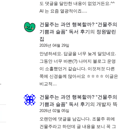
도 댓글을 달만한 내용이 없었거든요.^^
AI 는 요즘 열광적이죠.…
건물주는 과연 행복할까? “건물주의
기쁨과 슬픔” 독서 후기
의
정원딸린
집
2026년 04월 29일
안녕하세요. 답글을 너무 늦게 달았네요.
그동안 너무 바쁜(?) 나머지 블로그 운영
이 소홀했던거 같습니다. 이것저것 다른
쪽에 신경쓸께 많아서요 ㅎㅎㅎㅎ 이글은
.
비교적…
건물주는 과연 행복할까? “건물주의
기쁨과 슬픔” 독서 후기
의
개발자 뜩
2026년 02월 05일
오랜만에 댓글을 남깁니다. 조물주 위에
건물주라고 하던데 글 내용을 보니 꼭 그