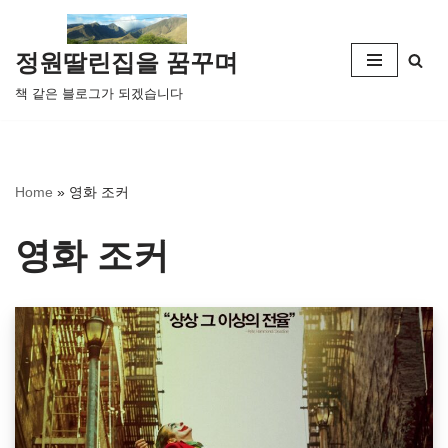
콘
정원딸린집을 꿈꾸며
텐
책 같은 블로그가 되겠습니다
츠
로
건
너
Home
»
영화 조커
뛰
기
영화 조커