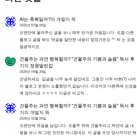
AI는 축복일까?
의
개발자 뜩
2026년 07월 06일
오랜만에 올려주신 글을 보니 매우 반가운 마음입니다. 요즘 다른
블로그 글을 봐도 댓글을 달만한 내용이 없었거든요.^^ AI 는 요즘
열광적이죠.…
건물주는 과연 행복할까? “건물주의 기쁨과 슬픔” 독서 후
기
의
정원딸린집
2026년 04월 29일
안녕하세요. 답글을 너무 늦게 달았네요. 그동안 너무 바쁜(?) 나머
지 블로그 운영이 소홀했던거 같습니다. 이것저것 다른쪽에 신경쓸
께 많아서요 ㅎㅎㅎㅎ 이글은 비교적…
건물주는 과연 행복할까? “건물주의 기쁨과 슬픔” 독서 후
기
의
개발자 뜩
2026년 02월 05일
오랜만에 댓글을 남깁니다. 조물주 위에 건물주라고 하던데 글 내
용을 보니 꼭 그런 것만은 아니겠네요. 이 글을 쓰던 당시까지만 해