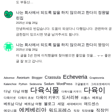
도 부동산…
나는 회사에서 되도록 말을 하지 않으려고 한다
의
정원딸
린집
2025년 10월 28일
안녕하세요 반갑습니다. 도움이 되셨다니 다행입니다. 관련하여 궁
금한점이 있으시면 댓글 남겨주셔도 됩니다.
나는 회사에서 되도록 말을 하지 않으려고 한다
의
뚱땅이
2025년 10월 28일
이 글을 1년 전에 이직했을때 찾아봤으면 좋았을 것을... ㅜㅜ 좋은
글 잘 보고 갑니다.
Echeveria
Crassula
Aeonium
Blogger
Adsense
Graptoveria
Sedum
WordPress
Kalanchoe
Python
Sedeveria
구글블로거
그라프토베리아
다육식물
다육이
다낭
다낭 여행
다육식물 키우기
도서리뷰
다육이 키우기
베트남
다육이넷
다육이 초보
리톱스
블로그
애드센스
베트남 다낭
베트남 여행
세덤
세데베리아
에케베리아
워드프레스
직장인
에오니움
직장
직장생활