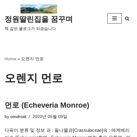
콘
정원딸린집을 꿈꾸며
텐
책 같은 블로그가 되겠습니다
츠
로
건
너
Home
»
오렌지 먼로
뛰
기
오렌지 먼로
먼로 (Echeveria Monroe)
by
omdroid
2020년 05월 09일
다육이 분류 및 정보 과 : 돌나물과[Crassulaceae]속 : 에케베리