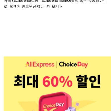
아속 (Echeveria)학명 : Echeveria Monroe별칭 혹은 유통명 : 먼
로, 오렌지 먼로원산지 :…
더 보기 »