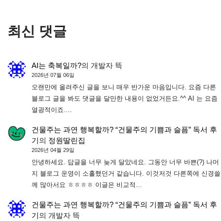
최신 댓글
AI는 축복일까?
의
개발자 뜩
2026년 07월 06일
오랜만에 올려주신 글을 보니 매우 반가운 마음입니다. 요즘 다른
블로그 글을 봐도 댓글을 달만한 내용이 없었거든요.^^ AI 는 요즘
열광적이죠.…
건물주는 과연 행복할까? “건물주의 기쁨과 슬픔” 독서 후
기
의
정원딸린집
2026년 04월 29일
안녕하세요. 답글을 너무 늦게 달았네요. 그동안 너무 바쁜(?) 나머
지 블로그 운영이 소홀했던거 같습니다. 이것저것 다른쪽에 신경쓸
께 많아서요 ㅎㅎㅎㅎ 이글은 비교적…
건물주는 과연 행복할까? “건물주의 기쁨과 슬픔” 독서 후
기
의
개발자 뜩