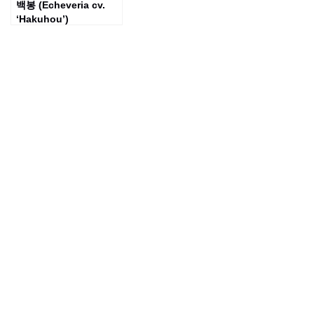
백봉 (Echeveria cv.
‘Hakuhou’)