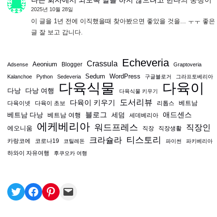
2025년 10월 28일
이 글을 1년 전에 이직했을때 찾아봤으면 좋았을 것을... ㅜㅜ 좋은
글 잘 보고 갑니다.
Echeveria
Crassula
Aeonium
Blogger
Adsense
Graptoveria
Sedum
WordPress
Kalanchoe
Python
Sedeveria
구글블로거
그라프토베리아
다육식물
다육이
다낭
다낭 여행
다육식물 키우기
도서리뷰
다육이 키우기
베트남
다육이넷
다육이 초보
리톱스
블로그
애드센스
베트남 다낭
베트남 여행
세덤
세데베리아
에케베리아
워드프레스
직장인
에오니움
직장
직장생활
티스토리
크라슐라
카랑코에
코로나19
코틸레돈
파이썬
파키베리아
하와이 자유여행
후쿠오카 여행