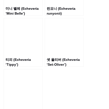
미니 벨레 (Echeveria
런요니 (Echeveria
‘Mini Belle’)
runyonii)
티피 (Echeveria
셋 올리버 (Echeveria
‘Tippy’)
‘Set-Oliver’)