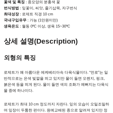
꽃색 및 특징
: 종모양의 분홍색 꽃
번식방법
: 잎꽃이, 씨앗, 줄기삽목, 자구번식
최대성장
: 로제트 직경 10 cm
국내구입유무
: 가능 (1만원미만)
생육온도
: 월동 0ºC 이상, 생육 15~30ºC
상세 설명(Description)
외형의 특징
로제트가 꽤 아름다운 에케베리아속 다육식물이다. “먼로”는 일
반적으로는 은색 빛깔을 띄고 있지만 물이 들면 오렌지, 핑크,
붉은색 등을 띄게 된다. 물이 들면 색의 조화가 예뻐지는 다육식
물 중에 하나이다.
로제트가 최대 10 cm 정도까지 자란다. 잎의 모습이 오밀조밀하
며 잎장이 두툼한 편이다. 원예교배된 종으로 알려져 있지만 정