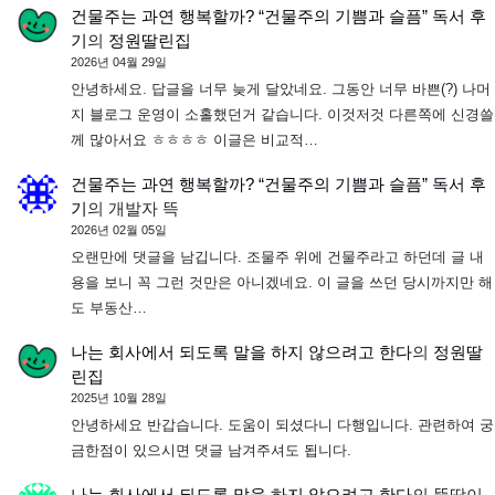
건물주는 과연 행복할까? “건물주의 기쁨과 슬픔” 독서 후
기
의
정원딸린집
2026년 04월 29일
안녕하세요. 답글을 너무 늦게 달았네요. 그동안 너무 바쁜(?) 나머
지 블로그 운영이 소홀했던거 같습니다. 이것저것 다른쪽에 신경쓸
께 많아서요 ㅎㅎㅎㅎ 이글은 비교적…
건물주는 과연 행복할까? “건물주의 기쁨과 슬픔” 독서 후
기
의
개발자 뜩
2026년 02월 05일
오랜만에 댓글을 남깁니다. 조물주 위에 건물주라고 하던데 글 내
용을 보니 꼭 그런 것만은 아니겠네요. 이 글을 쓰던 당시까지만 해
도 부동산…
나는 회사에서 되도록 말을 하지 않으려고 한다
의
정원딸
린집
2025년 10월 28일
안녕하세요 반갑습니다. 도움이 되셨다니 다행입니다. 관련하여 궁
금한점이 있으시면 댓글 남겨주셔도 됩니다.
나는 회사에서 되도록 말을 하지 않으려고 한다
의
뚱땅이