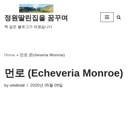
콘
정원딸린집을 꿈꾸며
텐
책 같은 블로그가 되겠습니다
츠
로
건
너
Home
»
먼로 (Echeveria Monroe)
뛰
기
먼로 (Echeveria Monroe)
by
omdroid
2020년 05월 09일