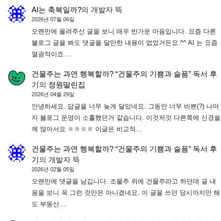
AI는 축복일까?
의
개발자 뜩
2026년 07월 06일
오랜만에 올려주신 글을 보니 매우 반가운 마음입니다. 요즘 다른
블로그 글을 봐도 댓글을 달만한 내용이 없었거든요.^^ AI 는 요즘
열광적이죠.…
건물주는 과연 행복할까? “건물주의 기쁨과 슬픔” 독서 후
기
의
정원딸린집
2026년 04월 29일
안녕하세요. 답글을 너무 늦게 달았네요. 그동안 너무 바쁜(?) 나머
지 블로그 운영이 소홀했던거 같습니다. 이것저것 다른쪽에 신경쓸
께 많아서요 ㅎㅎㅎㅎ 이글은 비교적…
건물주는 과연 행복할까? “건물주의 기쁨과 슬픔” 독서 후
기
의
개발자 뜩
2026년 02월 05일
오랜만에 댓글을 남깁니다. 조물주 위에 건물주라고 하던데 글 내
용을 보니 꼭 그런 것만은 아니겠네요. 이 글을 쓰던 당시까지만 해
도 부동산…