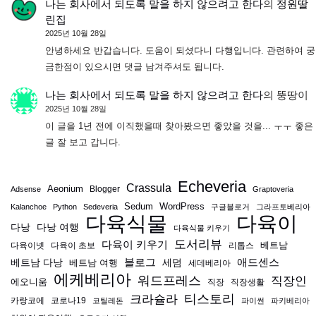
나는 회사에서 되도록 말을 하지 않으려고 한다
의
정원딸
린집
2025년 10월 28일
안녕하세요 반갑습니다. 도움이 되셨다니 다행입니다. 관련하여 궁
금한점이 있으시면 댓글 남겨주셔도 됩니다.
나는 회사에서 되도록 말을 하지 않으려고 한다
의
뚱땅이
2025년 10월 28일
이 글을 1년 전에 이직했을때 찾아봤으면 좋았을 것을... ㅜㅜ 좋은
글 잘 보고 갑니다.
Echeveria
Crassula
Aeonium
Blogger
Adsense
Graptoveria
Sedum
WordPress
Kalanchoe
Python
Sedeveria
구글블로거
그라프토베리아
다육식물
다육이
다낭
다낭 여행
다육식물 키우기
도서리뷰
다육이 키우기
베트남
다육이넷
다육이 초보
리톱스
블로그
애드센스
베트남 다낭
베트남 여행
세덤
세데베리아
에케베리아
워드프레스
직장인
에오니움
직장
직장생활
티스토리
크라슐라
카랑코에
코로나19
코틸레돈
파이썬
파키베리아