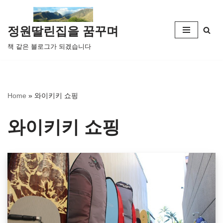
콘
정원딸린집을 꿈꾸며
텐
책 같은 블로그가 되겠습니다
츠
로
건
너
Home
»
와이키키 쇼핑
뛰
기
와이키키 쇼핑