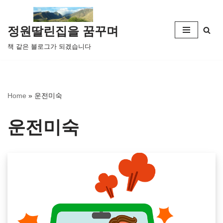
콘
정원딸린집을 꿈꾸며
텐
책 같은 블로그가 되겠습니다
츠
로
건
너
Home
»
운전미숙
뛰
기
운전미숙