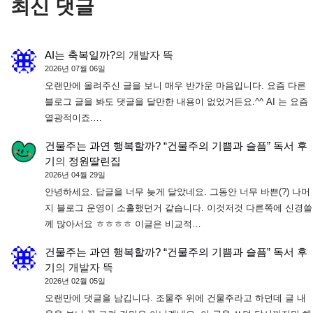
최신 댓글
AI는 축복일까?
의
개발자 뜩
2026년 07월 06일
오랜만에 올려주신 글을 보니 매우 반가운 마음입니다. 요즘 다른
블로그 글을 봐도 댓글을 달만한 내용이 없었거든요.^^ AI 는 요즘
열광적이죠.…
건물주는 과연 행복할까? “건물주의 기쁨과 슬픔” 독서 후
기
의
정원딸린집
2026년 04월 29일
안녕하세요. 답글을 너무 늦게 달았네요. 그동안 너무 바쁜(?) 나머
지 블로그 운영이 소홀했던거 같습니다. 이것저것 다른쪽에 신경쓸
께 많아서요 ㅎㅎㅎㅎ 이글은 비교적…
건물주는 과연 행복할까? “건물주의 기쁨과 슬픔” 독서 후
기
의
개발자 뜩
2026년 02월 05일
오랜만에 댓글을 남깁니다. 조물주 위에 건물주라고 하던데 글 내