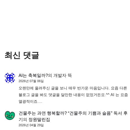
최신 댓글
AI는 축복일까?
의
개발자 뜩
2026년 07월 06일
오랜만에 올려주신 글을 보니 매우 반가운 마음입니다. 요즘 다른
블로그 글을 봐도 댓글을 달만한 내용이 없었거든요.^^ AI 는 요즘
열광적이죠.…
건물주는 과연 행복할까? “건물주의 기쁨과 슬픔” 독서 후
기
의
정원딸린집
2026년 04월 29일