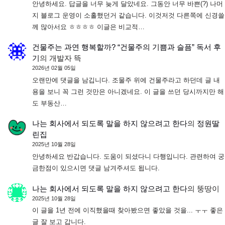
안녕하세요. 답글을 너무 늦게 달았네요. 그동안 너무 바쁜(?) 나머
지 블로그 운영이 소홀했던거 같습니다. 이것저것 다른쪽에 신경쓸
께 많아서요 ㅎㅎㅎㅎ 이글은 비교적…
건물주는 과연 행복할까? “건물주의 기쁨과 슬픔” 독서 후
기
의
개발자 뜩
2026년 02월 05일
오랜만에 댓글을 남깁니다. 조물주 위에 건물주라고 하던데 글 내
용을 보니 꼭 그런 것만은 아니겠네요. 이 글을 쓰던 당시까지만 해
도 부동산…
나는 회사에서 되도록 말을 하지 않으려고 한다
의
정원딸
린집
2025년 10월 28일
안녕하세요 반갑습니다. 도움이 되셨다니 다행입니다. 관련하여 궁
금한점이 있으시면 댓글 남겨주셔도 됩니다.
나는 회사에서 되도록 말을 하지 않으려고 한다
의
뚱땅이
2025년 10월 28일
이 글을 1년 전에 이직했을때 찾아봤으면 좋았을 것을... ㅜㅜ 좋은
글 잘 보고 갑니다.