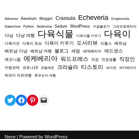
Echeveria
Crassula
Aeonium
Blogger
Adsense
Graptoveria
Sedum
WordPress
Kalanchoe
Python
Sedeveria
구글블로거
그라프토베리아
다육식물
다육이
다낭
다낭 여행
다육식물 키우기
도서리뷰
다육이 키우기
베트남
다육이넷
다육이 초보
리톱스
블로그
애드센스
베트남 다낭
베트남 여행
세덤
세데베리아
에케베리아
워드프레스
직장인
에오니움
직장
직장생활
티스토리
크라슐라
카랑코에
코로나19
코틸레돈
파이썬
파키베리아
하와이 자유여행
후쿠오카 여행
Neve
| Powered by
WordPress