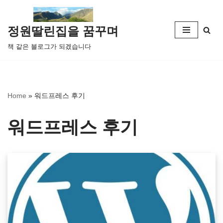
콘
정원딸린집을 꿈꾸며
텐
책 같은 블로그가 되겠습니다
츠
로
건
너
Home
»
워드프레스 후기
뛰
기
워드프레스 후기