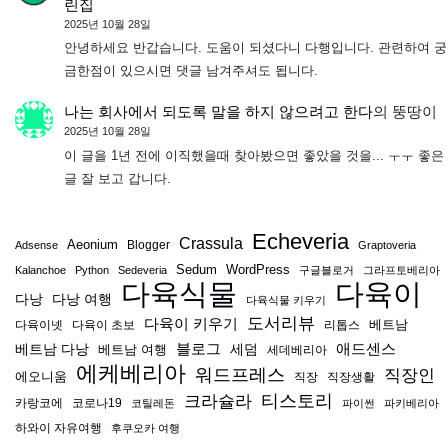
린집
2025년 10월 28일
안녕하세요 반갑습니다. 도움이 되셨다니 다행입니다. 관련하여 궁
금한점이 있으시면 댓글 남겨주셔도 됩니다.
나는 회사에서 되도록 말을 하지 않으려고 한다
의
뚱땅이
2025년 10월 28일
이 글을 1년 전에 이직했을때 찾아봤으면 좋았을 것을... ㅜㅜ 좋은
글 잘 보고 갑니다.
Echeveria
Crassula
Aeonium
Blogger
Adsense
Graptoveria
Sedum
WordPress
Kalanchoe
Python
Sedeveria
구글블로거
그라프토베리아
다육식물
다육이
다낭
다낭 여행
다육식물 키우기
도서리뷰
다육이 키우기
베트남
다육이넷
다육이 초보
리톱스
블로그
애드센스
베트남 다낭
베트남 여행
세덤
세데베리아
에케베리아
워드프레스
직장인
에오니움
직장
직장생활
티스토리
크라슐라
카랑코에
코로나19
코틸레돈
파이썬
파키베리아
하와이 자유여행
후쿠오카 여행