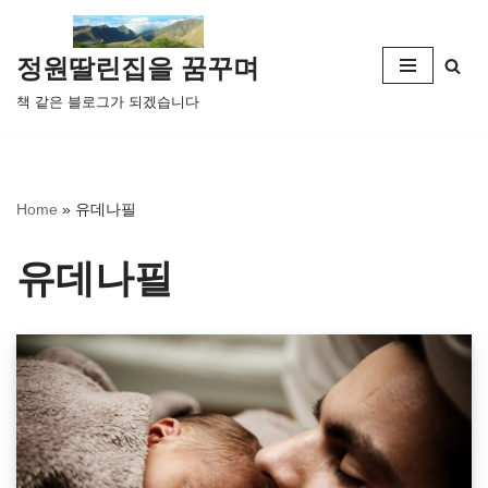
콘
정원딸린집을 꿈꾸며
텐
책 같은 블로그가 되겠습니다
츠
로
건
너
Home
»
유데나필
뛰
기
유데나필