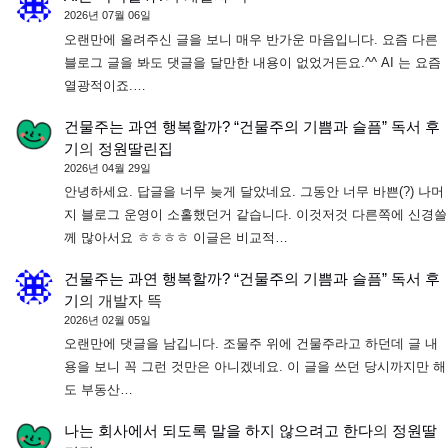
2026년 07월 06일
오랜만에 올려주신 글을 보니 매우 반가운 마음입니다. 요즘 다른
블로그 글을 봐도 댓글을 달만한 내용이 없었거든요.^^ AI 는 요즘
열광적이죠.…
건물주는 과연 행복할까? “건물주의 기쁨과 슬픔” 독서 후
기
의
정원딸린집
2026년 04월 29일
안녕하세요. 답글을 너무 늦게 달았네요. 그동안 너무 바쁜(?) 나머
지 블로그 운영이 소홀했던거 같습니다. 이것저것 다른쪽에 신경쓸
께 많아서요 ㅎㅎㅎㅎ 이글은 비교적…
건물주는 과연 행복할까? “건물주의 기쁨과 슬픔” 독서 후
기
의
개발자 뜩
2026년 02월 05일
오랜만에 댓글을 남깁니다. 조물주 위에 건물주라고 하던데 글 내
용을 보니 꼭 그런 것만은 아니겠네요. 이 글을 쓰던 당시까지만 해
도 부동산…
나는 회사에서 되도록 말을 하지 않으려고 한다
의
정원딸