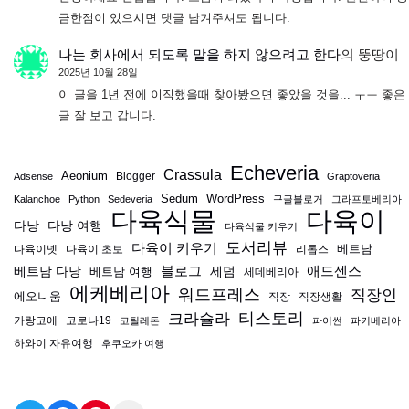
금한점이 있으시면 댓글 남겨주셔도 됩니다.
나는 회사에서 되도록 말을 하지 않으려고 한다
의
뚱땅이
2025년 10월 28일
이 글을 1년 전에 이직했을때 찾아봤으면 좋았을 것을... ㅜㅜ 좋은
글 잘 보고 갑니다.
Echeveria
Crassula
Aeonium
Blogger
Adsense
Graptoveria
Sedum
WordPress
Kalanchoe
Python
Sedeveria
구글블로거
그라프토베리아
다육식물
다육이
다낭
다낭 여행
다육식물 키우기
도서리뷰
다육이 키우기
베트남
다육이넷
다육이 초보
리톱스
블로그
애드센스
베트남 다낭
베트남 여행
세덤
세데베리아
에케베리아
워드프레스
직장인
에오니움
직장
직장생활
티스토리
크라슐라
카랑코에
코로나19
코틸레돈
파이썬
파키베리아
하와이 자유여행
후쿠오카 여행