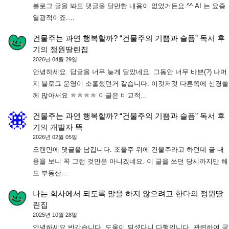
블로그 글을 봐도 댓글을 달만한 내용이 없었거든요.^^ AI 는 요즘
열광적이죠.…
건물주는 과연 행복할까? “건물주의 기쁨과 슬픔” 독서 후
기
의
정원딸린집
2026년 04월 29일
안녕하세요. 답글을 너무 늦게 달았네요. 그동안 너무 바쁜(?) 나머
지 블로그 운영이 소홀했던거 같습니다. 이것저것 다른쪽에 신경쓸
께 많아서요 ㅎㅎㅎㅎ 이글은 비교적…
건물주는 과연 행복할까? “건물주의 기쁨과 슬픔” 독서 후
기
의
개발자 뜩
2026년 02월 05일
오랜만에 댓글을 남깁니다. 조물주 위에 건물주라고 하던데 글 내
용을 보니 꼭 그런 것만은 아니겠네요. 이 글을 쓰던 당시까지만 해
도 부동산…
나는 회사에서 되도록 말을 하지 않으려고 한다
의
정원딸
린집
2025년 10월 28일
안녕하세요 반갑습니다. 도움이 되셨다니 다행입니다. 관련하여 궁