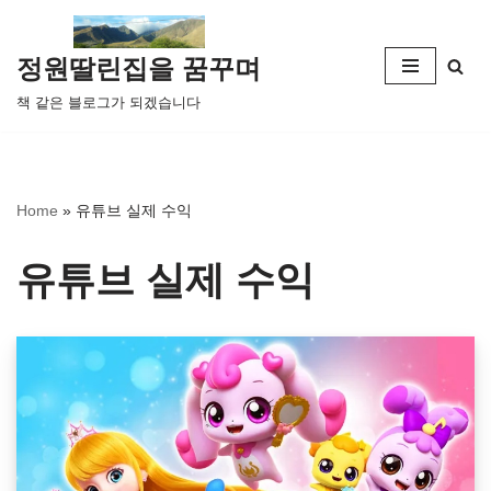
콘
정원딸린집을 꿈꾸며
텐
책 같은 블로그가 되겠습니다
츠
로
건
너
Home
»
유튜브 실제 수익
뛰
기
유튜브 실제 수익