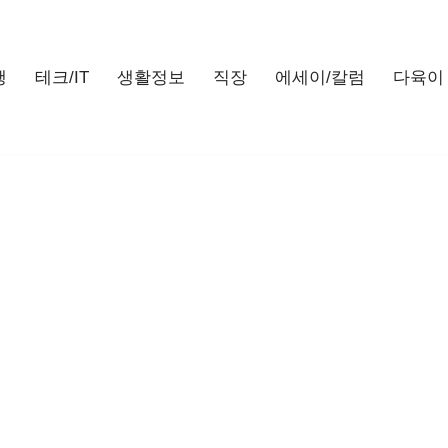
행
테크/IT
생활정보
직장
에세이/칼럼
다육이