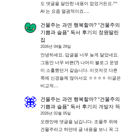
도 댓글을 달만한 내용이 없었거든요.^^
AI 는 요즘 열광적이죠.…
건물주는 과연 행복할까? “건물주의
기쁨과 슬픔” 독서 후기
의
정원딸린
집
2026년 04월 29일
안녕하세요. 답글을 너무 늦게 달았네요.
그동안 너무 바쁜(?) 나머지 블로그 운영
이 소홀했던거 같습니다. 이것저것 다른
쪽에 신경쓸께 많아서요 ㅎㅎㅎㅎ 이글은
비교적…
건물주는 과연 행복할까? “건물주의
기쁨과 슬픔” 독서 후기
의
개발자 뜩
2026년 02월 05일
오랜만에 댓글을 남깁니다. 조물주 위에
건물주라고 하던데 글 내용을 보니 꼭 그