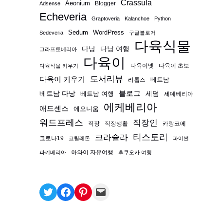
Crassula
Aeonium
Blogger
Adsense
Echeveria
Graptoveria
Kalanchoe
Python
Sedum
WordPress
Sedeveria
구글블로거
다육식물
다낭
다낭 여행
그라프토베리아
다육이
다육이넷
다육이 초보
다육식물 키우기
도서리뷰
다육이 키우기
베트남
리톱스
블로그
베트남 다낭
베트남 여행
세덤
세데베리아
에케베리아
애드센스
에오니움
워드프레스
직장인
직장
직장생활
카랑코에
티스토리
크라슐라
코로나19
코틸레돈
파이썬
하와이 자유여행
파키베리아
후쿠오카 여행