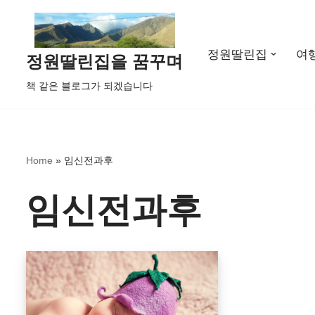
콘
정원딸린집
여
텐
정원딸린집을 꿈꾸며
츠
책 같은 블로그가 되겠습니다
로
건
너
뛰
Home
»
임신전과후
기
임신전과후