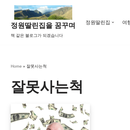
콘
정원딸린집
여
텐
정원딸린집을 꿈꾸며
츠
책 같은 블로그가 되겠습니다
로
건
너
뛰
Home
»
잘못사는척
기
잘못사는척