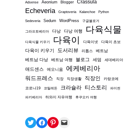
Crassula
Aeonium
Blogger
Adsense
Echeveria
Graptoveria
Kalanchoe
Python
Sedum
WordPress
Sedeveria
구글블로거
다육식물
다낭
다낭 여행
그라프토베리아
다육이
다육이넷
다육이 초보
다육식물 키우기
도서리뷰
다육이 키우기
베트남
리톱스
블로그
베트남 다낭
베트남 여행
세덤
세데베리아
에케베리아
애드센스
에오니움
워드프레스
직장인
직장
직장생활
카랑코에
티스토리
크라슐라
코로나19
코틸레돈
파이썬
하와이 자유여행
파키베리아
후쿠오카 여행