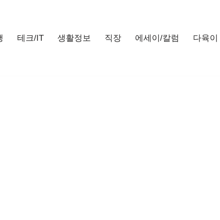
행
테크/IT
생활정보
직장
에세이/칼럼
다육이