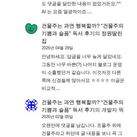
도 댓글을 달만한 내용이 없었거든요.^^
AI 는 요즘 열광적이죠.…
건물주는 과연 행복할까? “건물주의
기쁨과 슬픔” 독서 후기
의
정원딸린
집
2026년 04월 29일
안녕하세요. 답글을 너무 늦게 달았네요.
그동안 너무 바쁜(?) 나머지 블로그 운영
이 소홀했던거 같습니다. 이것저것 다른
쪽에 신경쓸께 많아서요 ㅎㅎㅎㅎ 이글은
비교적…
건물주는 과연 행복할까? “건물주의
기쁨과 슬픔” 독서 후기
의
개발자 뜩
2026년 02월 05일
오랜만에 댓글을 남깁니다. 조물주 위에
건물주라고 하던데 글 내용을 보니 꼭 그