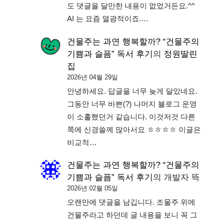
도 댓글을 달만한 내용이 없었거든요.^^
AI 는 요즘 열광적이죠.…
건물주는 과연 행복할까? “건물주의
기쁨과 슬픔” 독서 후기
의
정원딸린
집
2026년 04월 29일
안녕하세요. 답글을 너무 늦게 달았네요.
그동안 너무 바쁜(?) 나머지 블로그 운영
이 소홀했던거 같습니다. 이것저것 다른
쪽에 신경쓸께 많아서요 ㅎㅎㅎㅎ 이글은
비교적…
건물주는 과연 행복할까? “건물주의
기쁨과 슬픔” 독서 후기
의
개발자 뜩
2026년 02월 05일
오랜만에 댓글을 남깁니다. 조물주 위에
건물주라고 하던데 글 내용을 보니 꼭 그