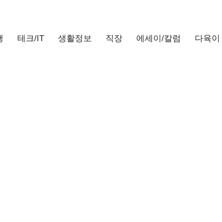
행
테크/IT
생활정보
직장
에세이/칼럼
다육이