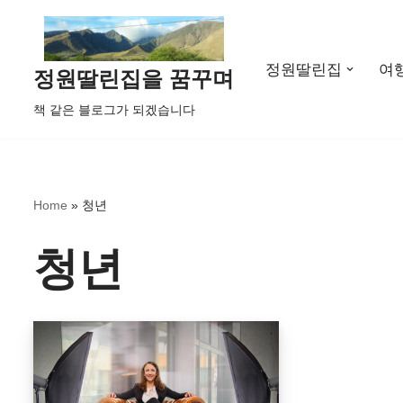
콘
정원딸린집
여
텐
정원딸린집을 꿈꾸며
츠
책 같은 블로그가 되겠습니다
로
건
너
뛰
Home
»
청년
기
청년