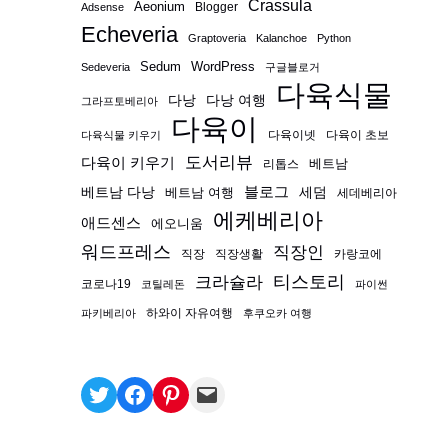
Crassula
Aeonium
Blogger
Adsense
Echeveria
Graptoveria
Kalanchoe
Python
Sedum
WordPress
Sedeveria
구글블로거
다육식물
다낭
다낭 여행
그라프토베리아
다육이
다육이넷
다육이 초보
다육식물 키우기
도서리뷰
다육이 키우기
베트남
리톱스
블로그
베트남 다낭
베트남 여행
세덤
세데베리아
에케베리아
애드센스
에오니움
워드프레스
직장인
직장
직장생활
카랑코에
티스토리
크라슐라
코로나19
코틸레돈
파이썬
하와이 자유여행
파키베리아
후쿠오카 여행