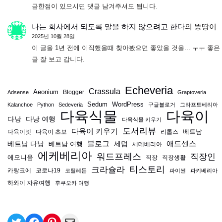
금한점이 있으시면 댓글 남겨주셔도 됩니다.
나는 회사에서 되도록 말을 하지 않으려고 한다
의
뚱땅이
2025년 10월 28일
이 글을 1년 전에 이직했을때 찾아봤으면 좋았을 것을... ㅜㅜ 좋은
글 잘 보고 갑니다.
Echeveria
Crassula
Aeonium
Blogger
Adsense
Graptoveria
Sedum
WordPress
Kalanchoe
Python
Sedeveria
구글블로거
그라프토베리아
다육식물
다육이
다낭
다낭 여행
다육식물 키우기
도서리뷰
다육이 키우기
베트남
다육이넷
다육이 초보
리톱스
블로그
애드센스
베트남 다낭
베트남 여행
세덤
세데베리아
에케베리아
워드프레스
직장인
에오니움
직장
직장생활
티스토리
크라슐라
카랑코에
코로나19
코틸레돈
파이썬
파키베리아
하와이 자유여행
후쿠오카 여행