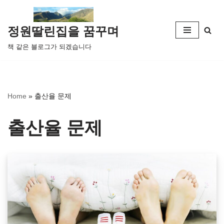
콘
정원딸린집을 꿈꾸며
텐
책 같은 블로그가 되겠습니다
츠
로
건
너
Home
»
출산율 문제
뛰
기
출산율 문제