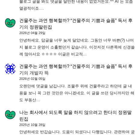
블로그 글을 봐도 댓글을 달만한 내용이 없었거든요.^^ AI 는 요즘
열광적이죠.…
건물주는 과연 행복할까? “건물주의 기쁨과 슬픔” 독서 후
기
의
정원딸린집
2026년 04월 29일
안녕하세요. 답글을 너무 늦게 달았네요. 그동안 너무 바쁜(?) 나머
지 블로그 운영이 소홀했던거 같습니다. 이것저것 다른쪽에 신경쓸
께 많아서요 ㅎㅎㅎㅎ 이글은 비교적…
건물주는 과연 행복할까? “건물주의 기쁨과 슬픔” 독서 후
기
의
개발자 뜩
2026년 02월 05일
오랜만에 댓글을 남깁니다. 조물주 위에 건물주라고 하던데 글 내
용을 보니 꼭 그런 것만은 아니겠네요. 이 글을 쓰던 당시까지만 해
도 부동산…
나는 회사에서 되도록 말을 하지 않으려고 한다
의
정원딸
린집
2025년 10월 28일
안녕하세요 반갑습니다. 도움이 되셨다니 다행입니다. 관련하여 궁