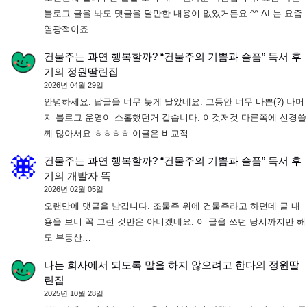
블로그 글을 봐도 댓글을 달만한 내용이 없었거든요.^^ AI 는 요즘
열광적이죠.…
건물주는 과연 행복할까? “건물주의 기쁨과 슬픔” 독서 후
기
의
정원딸린집
2026년 04월 29일
안녕하세요. 답글을 너무 늦게 달았네요. 그동안 너무 바쁜(?) 나머
지 블로그 운영이 소홀했던거 같습니다. 이것저것 다른쪽에 신경쓸
께 많아서요 ㅎㅎㅎㅎ 이글은 비교적…
건물주는 과연 행복할까? “건물주의 기쁨과 슬픔” 독서 후
기
의
개발자 뜩
2026년 02월 05일
오랜만에 댓글을 남깁니다. 조물주 위에 건물주라고 하던데 글 내
용을 보니 꼭 그런 것만은 아니겠네요. 이 글을 쓰던 당시까지만 해
도 부동산…
나는 회사에서 되도록 말을 하지 않으려고 한다
의
정원딸
린집
2025년 10월 28일