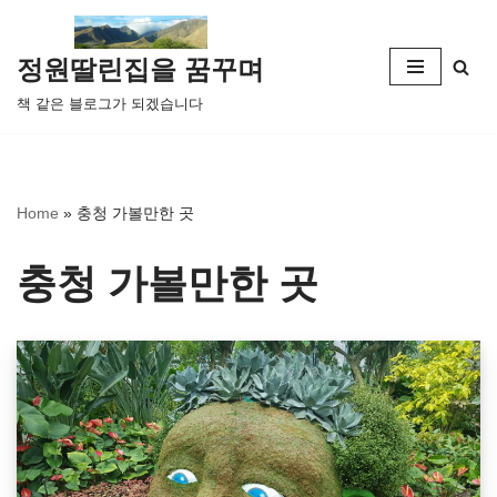
콘
정원딸린집을 꿈꾸며
텐
책 같은 블로그가 되겠습니다
츠
로
건
너
Home
»
충청 가볼만한 곳
뛰
기
충청 가볼만한 곳