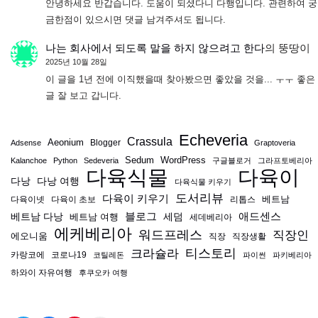
안녕하세요 반갑습니다. 도움이 되셨다니 다행입니다. 관련하여 궁
금한점이 있으시면 댓글 남겨주셔도 됩니다.
나는 회사에서 되도록 말을 하지 않으려고 한다
의
뚱땅이
2025년 10월 28일
이 글을 1년 전에 이직했을때 찾아봤으면 좋았을 것을... ㅜㅜ 좋은
글 잘 보고 갑니다.
Echeveria
Crassula
Aeonium
Blogger
Adsense
Graptoveria
Sedum
WordPress
Kalanchoe
Python
Sedeveria
구글블로거
그라프토베리아
다육식물
다육이
다낭
다낭 여행
다육식물 키우기
도서리뷰
다육이 키우기
베트남
다육이넷
다육이 초보
리톱스
블로그
애드센스
베트남 다낭
베트남 여행
세덤
세데베리아
에케베리아
워드프레스
직장인
에오니움
직장
직장생활
티스토리
크라슐라
카랑코에
코로나19
코틸레돈
파이썬
파키베리아
하와이 자유여행
후쿠오카 여행