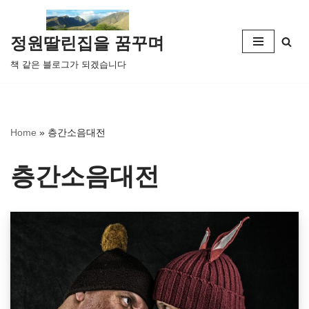
콘
정원딸린집을 꿈꾸며
텐
책 같은 블로그가 되겠습니다
츠
로
건
너
Home
»
층간소음대전
뛰
기
층간소음대전