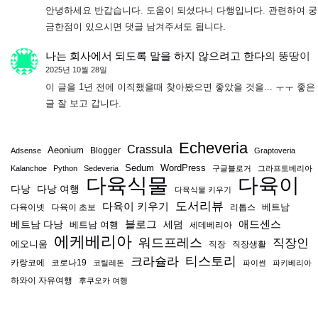
안녕하세요 반갑습니다. 도움이 되셨다니 다행입니다. 관련하여 궁
금한점이 있으시면 댓글 남겨주셔도 됩니다.
나는 회사에서 되도록 말을 하지 않으려고 한다
의
뚱땅이
2025년 10월 28일
이 글을 1년 전에 이직했을때 찾아봤으면 좋았을 것을... ㅜㅜ 좋은
글 잘 보고 갑니다.
Echeveria
Crassula
Aeonium
Blogger
Adsense
Graptoveria
Sedum
WordPress
Kalanchoe
Python
Sedeveria
구글블로거
그라프토베리아
다육식물
다육이
다낭
다낭 여행
다육식물 키우기
도서리뷰
다육이 키우기
베트남
다육이넷
다육이 초보
리톱스
블로그
애드센스
베트남 다낭
베트남 여행
세덤
세데베리아
에케베리아
워드프레스
직장인
에오니움
직장
직장생활
티스토리
크라슐라
카랑코에
코로나19
코틸레돈
파이썬
파키베리아
하와이 자유여행
후쿠오카 여행