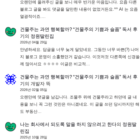
오랜만에 올려주신 글을 보니 매우 반가운 마음입니다. 요즘 다른
블로그 글을 봐도 댓글을 달만한 내용이 없었거든요.^^ AI 는 요즘
열광적이죠.…
건물주는 과연 행복할까? “건물주의 기쁨과 슬픔” 독서 후
기
의
정원딸린집
2026년 04월 29일
안녕하세요. 답글을 너무 늦게 달았네요. 그동안 너무 바쁜(?) 나머
지 블로그 운영이 소홀했던거 같습니다. 이것저것 다른쪽에 신경쓸
께 많아서요 ㅎㅎㅎㅎ 이글은 비교적…
건물주는 과연 행복할까? “건물주의 기쁨과 슬픔” 독서 후
기
의
개발자 뜩
2026년 02월 05일
오랜만에 댓글을 남깁니다. 조물주 위에 건물주라고 하던데 글 내
용을 보니 꼭 그런 것만은 아니겠네요. 이 글을 쓰던 당시까지만 해
도 부동산…
나는 회사에서 되도록 말을 하지 않으려고 한다
의
정원딸
린집
2025년 10월 28일