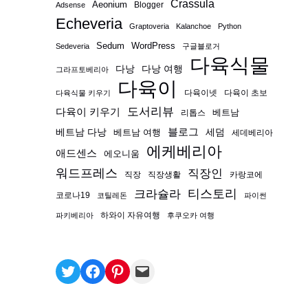
Crassula
Aeonium
Blogger
Adsense
Echeveria
Graptoveria
Kalanchoe
Python
Sedum
WordPress
Sedeveria
구글블로거
다육식물
다낭
다낭 여행
그라프토베리아
다육이
다육이넷
다육이 초보
다육식물 키우기
도서리뷰
다육이 키우기
베트남
리톱스
블로그
베트남 다낭
베트남 여행
세덤
세데베리아
에케베리아
애드센스
에오니움
워드프레스
직장인
직장
직장생활
카랑코에
티스토리
크라슐라
코로나19
코틸레돈
파이썬
하와이 자유여행
파키베리아
후쿠오카 여행