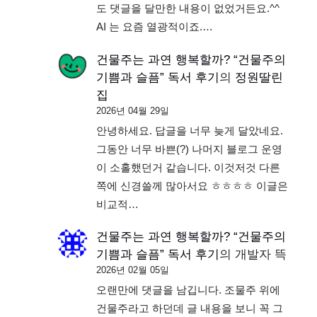
도 댓글을 달만한 내용이 없었거든요.^^
AI 는 요즘 열광적이죠.…
건물주는 과연 행복할까? “건물주의
기쁨과 슬픔” 독서 후기
의
정원딸린
집
2026년 04월 29일
안녕하세요. 답글을 너무 늦게 달았네요.
그동안 너무 바쁜(?) 나머지 블로그 운영
이 소홀했던거 같습니다. 이것저것 다른
쪽에 신경쓸께 많아서요 ㅎㅎㅎㅎ 이글은
비교적…
건물주는 과연 행복할까? “건물주의
기쁨과 슬픔” 독서 후기
의
개발자 뜩
2026년 02월 05일
오랜만에 댓글을 남깁니다. 조물주 위에
건물주라고 하던데 글 내용을 보니 꼭 그