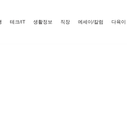
행
테크/IT
생활정보
직장
에세이/칼럼
다육이