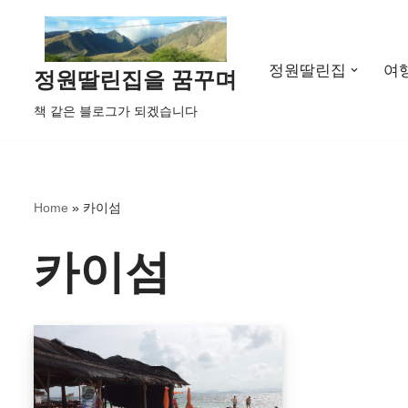
콘
정원딸린집
여
텐
정원딸린집을 꿈꾸며
츠
책 같은 블로그가 되겠습니다
로
건
너
뛰
Home
»
카이섬
기
카이섬