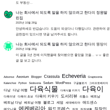
도 부동산…
나는 회사에서 되도록 말을 하지 않으려고 한다
의
정원딸
린집
2025년 10월 28일
안녕하세요 반갑습니다. 도움이 되셨다니 다행입니다. 관련하여 궁
금한점이 있으시면 댓글 남겨주셔도 됩니다.
나는 회사에서 되도록 말을 하지 않으려고 한다
의
뚱땅이
2025년 10월 28일
이 글을 1년 전에 이직했을때 찾아봤으면 좋았을 것을... ㅜㅜ 좋은
글 잘 보고 갑니다.
Echeveria
Crassula
Aeonium
Blogger
Adsense
Graptoveria
Sedum
WordPress
Kalanchoe
Python
Sedeveria
구글블로거
그라프토베리아
다육식물
다육이
다낭
다낭 여행
다육식물 키우기
도서리뷰
다육이 키우기
베트남
다육이넷
다육이 초보
리톱스
블로그
애드센스
베트남 다낭
베트남 여행
세덤
세데베리아
에케베리아
워드프레스
직장인
에오니움
직장
직장생활