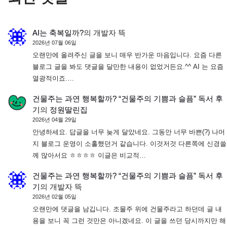
AI는 축복일까?
의
개발자 뜩
2026년 07월 06일
오랜만에 올려주신 글을 보니 매우 반가운 마음입니다. 요즘 다른
블로그 글을 봐도 댓글을 달만한 내용이 없었거든요.^^ AI 는 요즘
열광적이죠.…
건물주는 과연 행복할까? “건물주의 기쁨과 슬픔” 독서 후
기
의
정원딸린집
2026년 04월 29일
안녕하세요. 답글을 너무 늦게 달았네요. 그동안 너무 바쁜(?) 나머
지 블로그 운영이 소홀했던거 같습니다. 이것저것 다른쪽에 신경쓸
께 많아서요 ㅎㅎㅎㅎ 이글은 비교적…
건물주는 과연 행복할까? “건물주의 기쁨과 슬픔” 독서 후
기
의
개발자 뜩
2026년 02월 05일
오랜만에 댓글을 남깁니다. 조물주 위에 건물주라고 하던데 글 내
용을 보니 꼭 그런 것만은 아니겠네요. 이 글을 쓰던 당시까지만 해