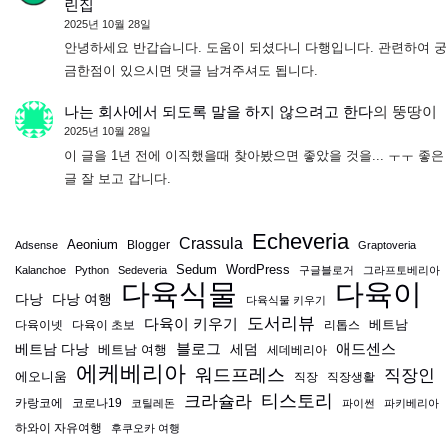
린집
2025년 10월 28일
안녕하세요 반갑습니다. 도움이 되셨다니 다행입니다. 관련하여 궁
금한점이 있으시면 댓글 남겨주셔도 됩니다.
나는 회사에서 되도록 말을 하지 않으려고 한다
의
뚱땅이
2025년 10월 28일
이 글을 1년 전에 이직했을때 찾아봤으면 좋았을 것을... ㅜㅜ 좋은
글 잘 보고 갑니다.
Echeveria
Crassula
Aeonium
Blogger
Adsense
Graptoveria
Sedum
WordPress
Kalanchoe
Python
Sedeveria
구글블로거
그라프토베리아
다육식물
다육이
다낭
다낭 여행
다육식물 키우기
도서리뷰
다육이 키우기
베트남
다육이넷
다육이 초보
리톱스
블로그
애드센스
베트남 다낭
베트남 여행
세덤
세데베리아
에케베리아
워드프레스
직장인
에오니움
직장
직장생활
티스토리
크라슐라
카랑코에
코로나19
코틸레돈
파이썬
파키베리아
하와이 자유여행
후쿠오카 여행