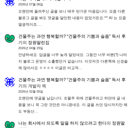
2026년 07월 06일
오랜만에 올려주신 글을 보니 매우 반가운 마음입니다. 요즘 다른
블로그 글을 봐도 댓글을 달만한 내용이 없었거든요.^^ AI 는 요즘
열광적이죠.…
건물주는 과연 행복할까? “건물주의 기쁨과 슬픔” 독서 후
기
의
정원딸린집
2026년 04월 29일
안녕하세요. 답글을 너무 늦게 달았네요. 그동안 너무 바쁜(?) 나머
지 블로그 운영이 소홀했던거 같습니다. 이것저것 다른쪽에 신경쓸
께 많아서요 ㅎㅎㅎㅎ 이글은 비교적…
건물주는 과연 행복할까? “건물주의 기쁨과 슬픔” 독서 후
기
의
개발자 뜩
2026년 02월 05일
오랜만에 댓글을 남깁니다. 조물주 위에 건물주라고 하던데 글 내
용을 보니 꼭 그런 것만은 아니겠네요. 이 글을 쓰던 당시까지만 해
도 부동산…
나는 회사에서 되도록 말을 하지 않으려고 한다
의
정원딸