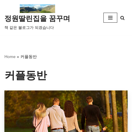
콘
정원딸린집을 꿈꾸며
텐
책 같은 블로그가 되겠습니다
츠
로
건
너
Home
»
커플동반
뛰
기
커플동반