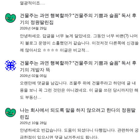
열광적이죠.…
건물주는 과연 행복할까? “건물주의 기쁨과 슬픔” 독서 후
기
의
정원딸린집
2026년 04월 29일
안녕하세요. 답글을 너무 늦게 달았네요. 그동안 너무 바쁜(?) 나머
지 블로그 운영이 소홀했던거 같습니다. 이것저것 다른쪽에 신경쓸
께 많아서요 ㅎㅎㅎㅎ 이글은 비교적…
건물주는 과연 행복할까? “건물주의 기쁨과 슬픔” 독서 후
기
의
개발자 뜩
2026년 02월 05일
오랜만에 댓글을 남깁니다. 조물주 위에 건물주라고 하던데 글 내
용을 보니 꼭 그런 것만은 아니겠네요. 이 글을 쓰던 당시까지만 해
도 부동산…
나는 회사에서 되도록 말을 하지 않으려고 한다
의
정원딸
린집
2025년 10월 28일
안녕하세요 반갑습니다. 도움이 되셨다니 다행입니다. 관련하여 궁
금한점이 있으시면 댓글 남겨주셔도 됩니다.