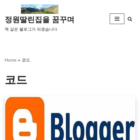
콘
정원딸린집을 꿈꾸며
텐
책 같은 블로그가 되겠습니다
츠
로
건
너
Home
»
코드
뛰
기
코드