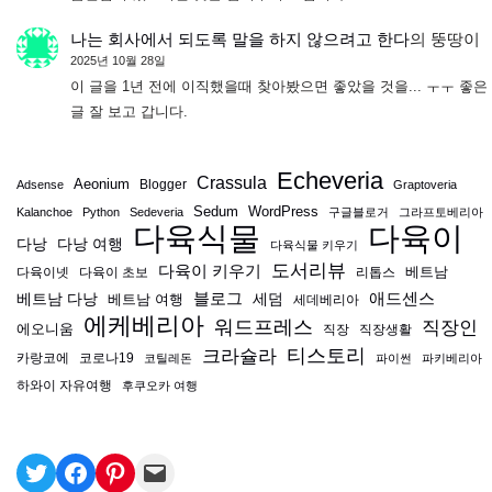
나는 회사에서 되도록 말을 하지 않으려고 한다
의
뚱땅이
2025년 10월 28일
이 글을 1년 전에 이직했을때 찾아봤으면 좋았을 것을... ㅜㅜ 좋은
글 잘 보고 갑니다.
Echeveria
Crassula
Aeonium
Blogger
Adsense
Graptoveria
Sedum
WordPress
Kalanchoe
Python
Sedeveria
구글블로거
그라프토베리아
다육식물
다육이
다낭
다낭 여행
다육식물 키우기
도서리뷰
다육이 키우기
베트남
다육이넷
다육이 초보
리톱스
블로그
애드센스
베트남 다낭
베트남 여행
세덤
세데베리아
에케베리아
워드프레스
직장인
에오니움
직장
직장생활
티스토리
크라슐라
카랑코에
코로나19
코틸레돈
파이썬
파키베리아
하와이 자유여행
후쿠오카 여행