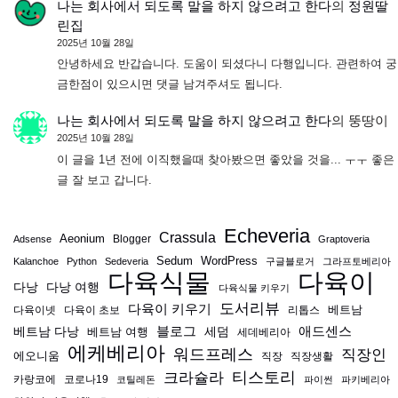
나는 회사에서 되도록 말을 하지 않으려고 한다
의
정원딸
린집
2025년 10월 28일
안녕하세요 반갑습니다. 도움이 되셨다니 다행입니다. 관련하여 궁
금한점이 있으시면 댓글 남겨주셔도 됩니다.
나는 회사에서 되도록 말을 하지 않으려고 한다
의
뚱땅이
2025년 10월 28일
이 글을 1년 전에 이직했을때 찾아봤으면 좋았을 것을... ㅜㅜ 좋은
글 잘 보고 갑니다.
Echeveria
Crassula
Aeonium
Blogger
Adsense
Graptoveria
Sedum
WordPress
Kalanchoe
Python
Sedeveria
구글블로거
그라프토베리아
다육식물
다육이
다낭
다낭 여행
다육식물 키우기
도서리뷰
다육이 키우기
베트남
다육이넷
다육이 초보
리톱스
블로그
애드센스
베트남 다낭
베트남 여행
세덤
세데베리아
에케베리아
워드프레스
직장인
에오니움
직장
직장생활
티스토리
크라슐라
카랑코에
코로나19
코틸레돈
파이썬
파키베리아