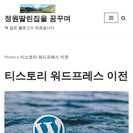
콘
정원딸린집을 꿈꾸며
텐
책 같은 블로그가 되겠습니다
츠
로
건
너
Home
»
티스토리 워드프레스 이전
뛰
기
티스토리 워드프레스 이전