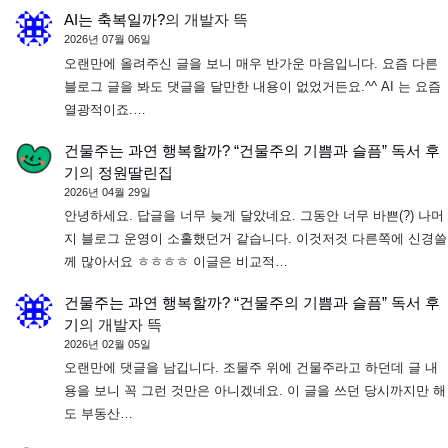
AI는 축복일까?
의
개발자 뜩
2026년 07월 06일
오랜만에 올려주신 글을 보니 매우 반가운 마음입니다. 요즘 다른
블로그 글을 봐도 댓글을 달만한 내용이 없었거든요.^^ AI 는 요즘
열광적이죠.…
건물주는 과연 행복할까? “건물주의 기쁨과 슬픔” 독서 후
기
의
정원딸린집
2026년 04월 29일
안녕하세요. 답글을 너무 늦게 달았네요. 그동안 너무 바쁜(?) 나머
지 블로그 운영이 소홀했던거 같습니다. 이것저것 다른쪽에 신경쓸
께 많아서요 ㅎㅎㅎㅎ 이글은 비교적…
건물주는 과연 행복할까? “건물주의 기쁨과 슬픔” 독서 후
기
의
개발자 뜩
2026년 02월 05일
오랜만에 댓글을 남깁니다. 조물주 위에 건물주라고 하던데 글 내
용을 보니 꼭 그런 것만은 아니겠네요. 이 글을 쓰던 당시까지만 해
도 부동산…