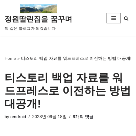
콘
정원딸린집을 꿈꾸며
텐
책 같은 블로그가 되겠습니다
츠
로
건
너
Home
»
티스토리 백업 자료를 워드프레스로 이전하는 방법 대공개!
뛰
기
티스토리 백업 자료를 워
드프레스로 이전하는 방법
대공개!
by
omdroid
2023년 09월 18일
9개의 댓글