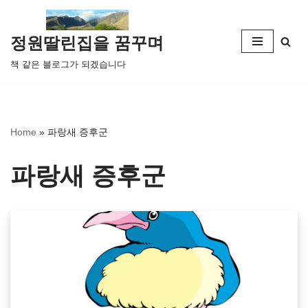
콘
정원딸린집을 꿈꾸며
텐
책 같은 블로그가 되겠습니다
츠
로
건
너
Home
»
파랑새 증후군
뛰
기
파랑새 증후군