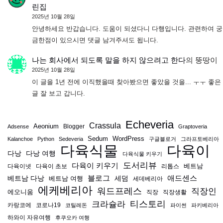
린집
2025년 10월 28일
안녕하세요 반갑습니다. 도움이 되셨다니 다행입니다. 관련하여 궁
금한점이 있으시면 댓글 남겨주셔도 됩니다.
나는 회사에서 되도록 말을 하지 않으려고 한다
의
뚱땅이
2025년 10월 28일
이 글을 1년 전에 이직했을때 찾아봤으면 좋았을 것을... ㅜㅜ 좋은
글 잘 보고 갑니다.
Echeveria
Crassula
Aeonium
Blogger
Adsense
Graptoveria
Sedum
WordPress
Kalanchoe
Python
Sedeveria
구글블로거
그라프토베리아
다육식물
다육이
다낭
다낭 여행
다육식물 키우기
도서리뷰
다육이 키우기
베트남
다육이넷
다육이 초보
리톱스
블로그
애드센스
베트남 다낭
베트남 여행
세덤
세데베리아
에케베리아
워드프레스
직장인
에오니움
직장
직장생활
티스토리
크라슐라
카랑코에
코로나19
코틸레돈
파이썬
파키베리아
하와이 자유여행
후쿠오카 여행