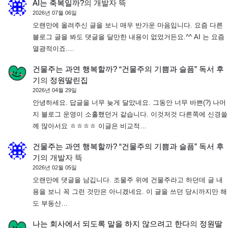
AI는 축복일까?
의
개발자 뜩
2026년 07월 06일
오랜만에 올려주신 글을 보니 매우 반가운 마음입니다. 요즘 다른
블로그 글을 봐도 댓글을 달만한 내용이 없었거든요.^^ AI 는 요즘
열광적이죠.…
건물주는 과연 행복할까? “건물주의 기쁨과 슬픔” 독서 후
기
의
정원딸린집
2026년 04월 29일
안녕하세요. 답글을 너무 늦게 달았네요. 그동안 너무 바쁜(?) 나머
지 블로그 운영이 소홀했던거 같습니다. 이것저것 다른쪽에 신경쓸
께 많아서요 ㅎㅎㅎㅎ 이글은 비교적…
건물주는 과연 행복할까? “건물주의 기쁨과 슬픔” 독서 후
기
의
개발자 뜩
2026년 02월 05일
오랜만에 댓글을 남깁니다. 조물주 위에 건물주라고 하던데 글 내
용을 보니 꼭 그런 것만은 아니겠네요. 이 글을 쓰던 당시까지만 해
도 부동산…
나는 회사에서 되도록 말을 하지 않으려고 한다
의
정원딸