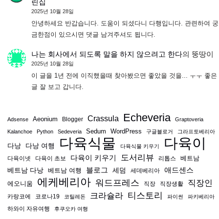
린집
2025년 10월 28일
안녕하세요 반갑습니다. 도움이 되셨다니 다행입니다. 관련하여 궁
금한점이 있으시면 댓글 남겨주셔도 됩니다.
나는 회사에서 되도록 말을 하지 않으려고 한다
의
뚱땅이
2025년 10월 28일
이 글을 1년 전에 이직했을때 찾아봤으면 좋았을 것을... ㅜㅜ 좋은
글 잘 보고 갑니다.
Echeveria
Crassula
Aeonium
Blogger
Adsense
Graptoveria
Sedum
WordPress
Kalanchoe
Python
Sedeveria
구글블로거
그라프토베리아
다육식물
다육이
다낭
다낭 여행
다육식물 키우기
도서리뷰
다육이 키우기
베트남
다육이넷
다육이 초보
리톱스
블로그
애드센스
베트남 다낭
베트남 여행
세덤
세데베리아
에케베리아
워드프레스
직장인
에오니움
직장
직장생활
티스토리
크라슐라
카랑코에
코로나19
코틸레돈
파이썬
파키베리아
하와이 자유여행
후쿠오카 여행