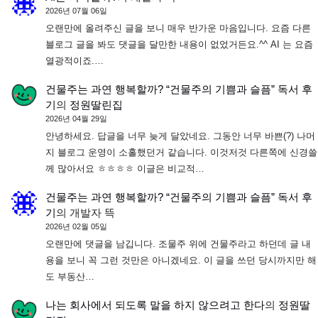
2026년 07월 06일
오랜만에 올려주신 글을 보니 매우 반가운 마음입니다. 요즘 다른
블로그 글을 봐도 댓글을 달만한 내용이 없었거든요.^^ AI 는 요즘
열광적이죠.…
건물주는 과연 행복할까? “건물주의 기쁨과 슬픔” 독서 후
기
의
정원딸린집
2026년 04월 29일
안녕하세요. 답글을 너무 늦게 달았네요. 그동안 너무 바쁜(?) 나머
지 블로그 운영이 소홀했던거 같습니다. 이것저것 다른쪽에 신경쓸
께 많아서요 ㅎㅎㅎㅎ 이글은 비교적…
건물주는 과연 행복할까? “건물주의 기쁨과 슬픔” 독서 후
기
의
개발자 뜩
2026년 02월 05일
오랜만에 댓글을 남깁니다. 조물주 위에 건물주라고 하던데 글 내
용을 보니 꼭 그런 것만은 아니겠네요. 이 글을 쓰던 당시까지만 해
도 부동산…
나는 회사에서 되도록 말을 하지 않으려고 한다
의
정원딸