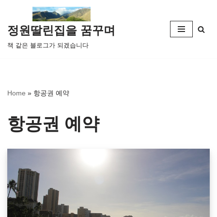
콘
정원딸린집을 꿈꾸며
텐
책 같은 블로그가 되겠습니다
츠
로
건
너
Home
»
항공권 예약
뛰
기
항공권 예약