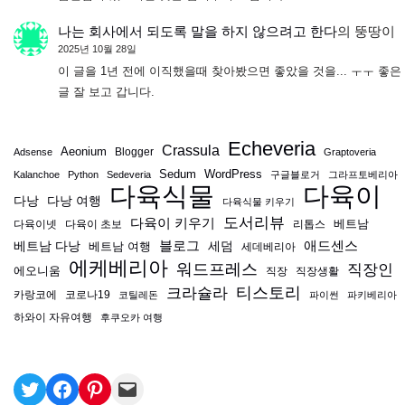
나는 회사에서 되도록 말을 하지 않으려고 한다
의
뚱땅이
2025년 10월 28일
이 글을 1년 전에 이직했을때 찾아봤으면 좋았을 것을... ㅜㅜ 좋은
글 잘 보고 갑니다.
Echeveria
Crassula
Aeonium
Blogger
Adsense
Graptoveria
Sedum
WordPress
Kalanchoe
Python
Sedeveria
구글블로거
그라프토베리아
다육식물
다육이
다낭
다낭 여행
다육식물 키우기
도서리뷰
다육이 키우기
베트남
다육이넷
다육이 초보
리톱스
블로그
애드센스
베트남 다낭
베트남 여행
세덤
세데베리아
에케베리아
워드프레스
직장인
에오니움
직장
직장생활
티스토리
크라슐라
카랑코에
코로나19
코틸레돈
파이썬
파키베리아
하와이 자유여행
후쿠오카 여행