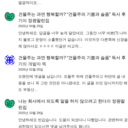
열광적이죠.…
건물주는 과연 행복할까? “건물주의 기쁨과 슬픔” 독서 후
기
의
정원딸린집
2026년 04월 29일
안녕하세요. 답글을 너무 늦게 달았네요. 그동안 너무 바쁜(?) 나머
지 블로그 운영이 소홀했던거 같습니다. 이것저것 다른쪽에 신경쓸
께 많아서요 ㅎㅎㅎㅎ 이글은 비교적…
건물주는 과연 행복할까? “건물주의 기쁨과 슬픔” 독서 후
기
의
개발자 뜩
2026년 02월 05일
오랜만에 댓글을 남깁니다. 조물주 위에 건물주라고 하던데 글 내
용을 보니 꼭 그런 것만은 아니겠네요. 이 글을 쓰던 당시까지만 해
도 부동산…
나는 회사에서 되도록 말을 하지 않으려고 한다
의
정원딸
린집
2025년 10월 28일
안녕하세요 반갑습니다. 도움이 되셨다니 다행입니다. 관련하여 궁
금한점이 있으시면 댓글 남겨주셔도 됩니다.