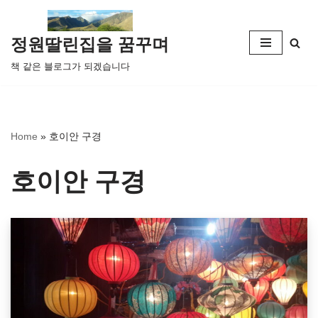
콘
정원딸린집을 꿈꾸며
텐
책 같은 블로그가 되겠습니다
츠
로
건
너
Home
»
호이안 구경
뛰
기
호이안 구경