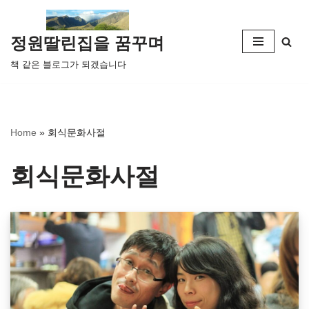
콘
정원딸린집을 꿈꾸며
텐
책 같은 블로그가 되겠습니다
츠
로
건
너
Home
»
회식문화사절
뛰
기
회식문화사절