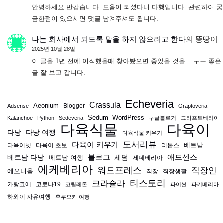
안녕하세요 반갑습니다. 도움이 되셨다니 다행입니다. 관련하여 궁
금한점이 있으시면 댓글 남겨주셔도 됩니다.
나는 회사에서 되도록 말을 하지 않으려고 한다
의
뚱땅이
2025년 10월 28일
이 글을 1년 전에 이직했을때 찾아봤으면 좋았을 것을... ㅜㅜ 좋은
글 잘 보고 갑니다.
Echeveria
Crassula
Aeonium
Blogger
Adsense
Graptoveria
Sedum
WordPress
Kalanchoe
Python
Sedeveria
구글블로거
그라프토베리아
다육식물
다육이
다낭
다낭 여행
다육식물 키우기
도서리뷰
다육이 키우기
베트남
다육이넷
다육이 초보
리톱스
블로그
애드센스
베트남 다낭
베트남 여행
세덤
세데베리아
에케베리아
워드프레스
직장인
에오니움
직장
직장생활
티스토리
크라슐라
카랑코에
코로나19
코틸레돈
파이썬
파키베리아
하와이 자유여행
후쿠오카 여행