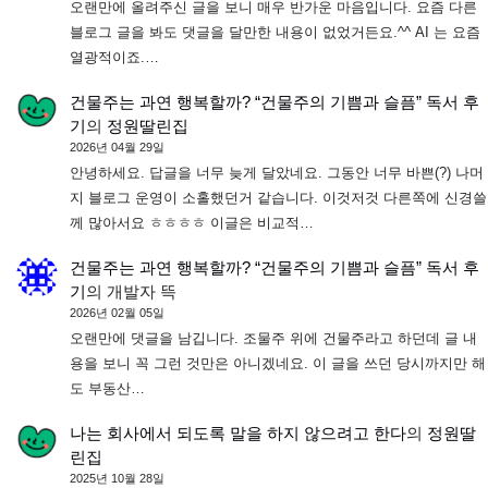
오랜만에 올려주신 글을 보니 매우 반가운 마음입니다. 요즘 다른
블로그 글을 봐도 댓글을 달만한 내용이 없었거든요.^^ AI 는 요즘
열광적이죠.…
건물주는 과연 행복할까? “건물주의 기쁨과 슬픔” 독서 후
기
의
정원딸린집
2026년 04월 29일
안녕하세요. 답글을 너무 늦게 달았네요. 그동안 너무 바쁜(?) 나머
지 블로그 운영이 소홀했던거 같습니다. 이것저것 다른쪽에 신경쓸
께 많아서요 ㅎㅎㅎㅎ 이글은 비교적…
건물주는 과연 행복할까? “건물주의 기쁨과 슬픔” 독서 후
기
의
개발자 뜩
2026년 02월 05일
오랜만에 댓글을 남깁니다. 조물주 위에 건물주라고 하던데 글 내
용을 보니 꼭 그런 것만은 아니겠네요. 이 글을 쓰던 당시까지만 해
도 부동산…
나는 회사에서 되도록 말을 하지 않으려고 한다
의
정원딸
린집
2025년 10월 28일