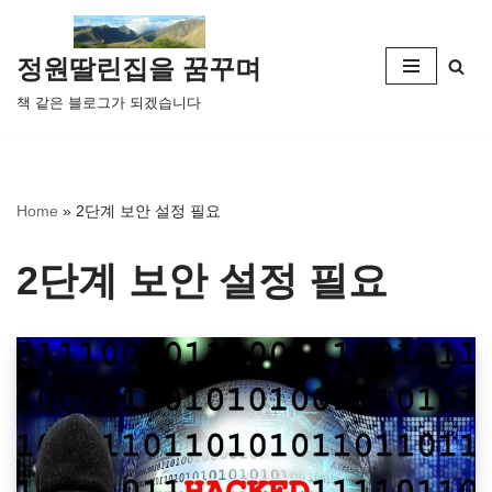
콘
정원딸린집을 꿈꾸며
텐
책 같은 블로그가 되겠습니다
츠
로
건
너
Home
»
2단계 보안 설정 필요
뛰
기
2단계 보안 설정 필요