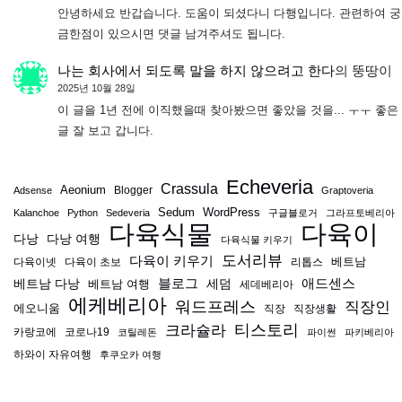
안녕하세요 반갑습니다. 도움이 되셨다니 다행입니다. 관련하여 궁
금한점이 있으시면 댓글 남겨주셔도 됩니다.
나는 회사에서 되도록 말을 하지 않으려고 한다
의
뚱땅이
2025년 10월 28일
이 글을 1년 전에 이직했을때 찾아봤으면 좋았을 것을... ㅜㅜ 좋은
글 잘 보고 갑니다.
Echeveria
Crassula
Aeonium
Blogger
Adsense
Graptoveria
Sedum
WordPress
Kalanchoe
Python
Sedeveria
구글블로거
그라프토베리아
다육식물
다육이
다낭
다낭 여행
다육식물 키우기
도서리뷰
다육이 키우기
베트남
다육이넷
다육이 초보
리톱스
블로그
애드센스
베트남 다낭
베트남 여행
세덤
세데베리아
에케베리아
워드프레스
직장인
에오니움
직장
직장생활
티스토리
크라슐라
카랑코에
코로나19
코틸레돈
파이썬
파키베리아
하와이 자유여행
후쿠오카 여행