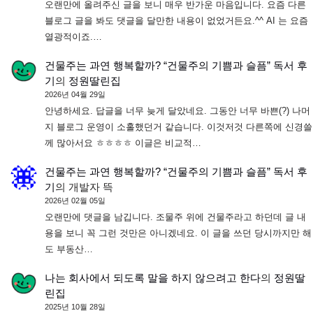
오랜만에 올려주신 글을 보니 매우 반가운 마음입니다. 요즘 다른
블로그 글을 봐도 댓글을 달만한 내용이 없었거든요.^^ AI 는 요즘
열광적이죠.…
건물주는 과연 행복할까? “건물주의 기쁨과 슬픔” 독서 후
기
의
정원딸린집
2026년 04월 29일
안녕하세요. 답글을 너무 늦게 달았네요. 그동안 너무 바쁜(?) 나머
지 블로그 운영이 소홀했던거 같습니다. 이것저것 다른쪽에 신경쓸
께 많아서요 ㅎㅎㅎㅎ 이글은 비교적…
건물주는 과연 행복할까? “건물주의 기쁨과 슬픔” 독서 후
기
의
개발자 뜩
2026년 02월 05일
오랜만에 댓글을 남깁니다. 조물주 위에 건물주라고 하던데 글 내
용을 보니 꼭 그런 것만은 아니겠네요. 이 글을 쓰던 당시까지만 해
도 부동산…
나는 회사에서 되도록 말을 하지 않으려고 한다
의
정원딸
린집
2025년 10월 28일