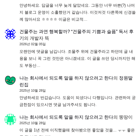
안녕하세요. 답글을 너무 늦게 달았네요. 그동안 너무 바쁜(?) 나머
지 블로그 운영이 소홀했던거 같습니다. 이것저것 다른쪽에 신경쓸
께 많아서요 ㅎㅎㅎㅎ 이글은 비교적…
건물주는 과연 행복할까? “건물주의 기쁨과 슬픔” 독서 후
기
의
개발자 뜩
2026년 02월 05일
오랜만에 댓글을 남깁니다. 조물주 위에 건물주라고 하던데 글 내
용을 보니 꼭 그런 것만은 아니겠네요. 이 글을 쓰던 당시까지만 해
도 부동산…
나는 회사에서 되도록 말을 하지 않으려고 한다
의
정원딸
린집
2025년 10월 28일
안녕하세요 반갑습니다. 도움이 되셨다니 다행입니다. 관련하여 궁
금한점이 있으시면 댓글 남겨주셔도 됩니다.
나는 회사에서 되도록 말을 하지 않으려고 한다
의
뚱땅이
2025년 10월 28일
이 글을 1년 전에 이직했을때 찾아봤으면 좋았을 것을... ㅜㅜ 좋은