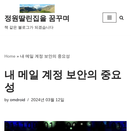
콘
정원딸린집을 꿈꾸며
텐
책 같은 블로그가 되겠습니다
츠
로
건
너
Home
»
내 메일 계정 보안의 중요성
뛰
기
내 메일 계정 보안의 중요
성
by
omdroid
2024년 03월 12일