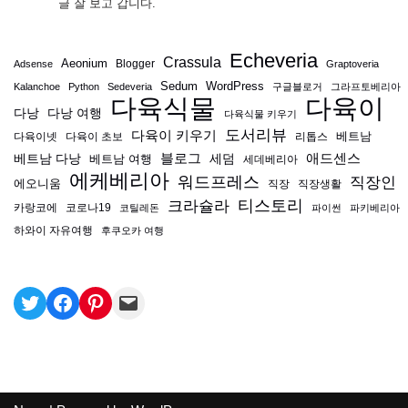
글 잘 보고 갑니다.
Echeveria
Crassula
Aeonium
Blogger
Adsense
Graptoveria
Sedum
WordPress
Kalanchoe
Python
Sedeveria
구글블로거
그라프토베리아
다육식물
다육이
다낭
다낭 여행
다육식물 키우기
도서리뷰
다육이 키우기
베트남
다육이넷
다육이 초보
리톱스
블로그
애드센스
베트남 다낭
베트남 여행
세덤
세데베리아
에케베리아
워드프레스
직장인
에오니움
직장
직장생활
티스토리
크라슐라
카랑코에
코로나19
코틸레돈
파이썬
파키베리아
하와이 자유여행
후쿠오카 여행