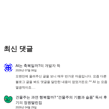
최신 댓글
AI는 축복일까?
의
개발자 뜩
2026년 07월 06일
오랜만에 올려주신 글을 보니 매우 반가운 마음입니다. 요즘 다른
블로그 글을 봐도 댓글을 달만한 내용이 없었거든요.^^ AI 는 요즘
열광적이죠.…
건물주는 과연 행복할까? “건물주의 기쁨과 슬픔” 독서 후
기
의
정원딸린집
2026년 04월 29일