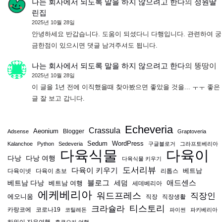
나는 회사에서 되도록 말을 하지 않으려고 한다
의
정원딸
린집
2025년 10월 28일
안녕하세요 반갑습니다. 도움이 되셨다니 다행입니다. 관련하여 궁
금한점이 있으시면 댓글 남겨주셔도 됩니다.
나는 회사에서 되도록 말을 하지 않으려고 한다
의
뚱땅이
2025년 10월 28일
이 글을 1년 전에 이직했을때 찾아봤으면 좋았을 것을... ㅜㅜ 좋은
글 잘 보고 갑니다.
Echeveria
Crassula
Aeonium
Blogger
Adsense
Graptoveria
Sedum
WordPress
Kalanchoe
Python
Sedeveria
구글블로거
그라프토베리아
다육식물
다육이
다낭
다낭 여행
다육식물 키우기
도서리뷰
다육이 키우기
베트남
다육이넷
다육이 초보
리톱스
블로그
애드센스
베트남 다낭
베트남 여행
세덤
세데베리아
에케베리아
워드프레스
직장인
에오니움
직장
직장생활
티스토리
크라슐라
카랑코에
코로나19
코틸레돈
파이썬
파키베리아
하와이 자유여행