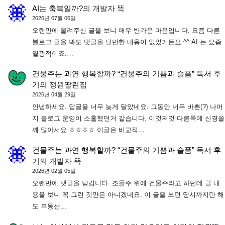
AI는 축복일까?
의
개발자 뜩
2026년 07월 06일
오랜만에 올려주신 글을 보니 매우 반가운 마음입니다. 요즘 다른
블로그 글을 봐도 댓글을 달만한 내용이 없었거든요.^^ AI 는 요즘
열광적이죠.…
건물주는 과연 행복할까? “건물주의 기쁨과 슬픔” 독서 후
기
의
정원딸린집
2026년 04월 29일
안녕하세요. 답글을 너무 늦게 달았네요. 그동안 너무 바쁜(?) 나머
지 블로그 운영이 소홀했던거 같습니다. 이것저것 다른쪽에 신경쓸
께 많아서요 ㅎㅎㅎㅎ 이글은 비교적…
건물주는 과연 행복할까? “건물주의 기쁨과 슬픔” 독서 후
기
의
개발자 뜩
2026년 02월 05일
오랜만에 댓글을 남깁니다. 조물주 위에 건물주라고 하던데 글 내
용을 보니 꼭 그런 것만은 아니겠네요. 이 글을 쓰던 당시까지만 해
도 부동산…