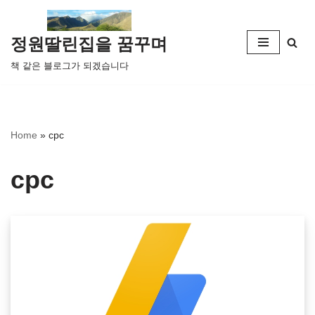
콘
정원딸린집을 꿈꾸며
텐
책 같은 블로그가 되겠습니다
츠
로
건
너
Home
»
cpc
뛰
기
cpc