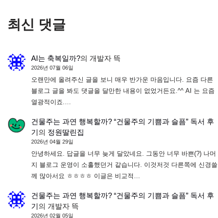
최신 댓글
AI는 축복일까?
의
개발자 뜩
2026년 07월 06일
오랜만에 올려주신 글을 보니 매우 반가운 마음입니다. 요즘 다른
블로그 글을 봐도 댓글을 달만한 내용이 없었거든요.^^ AI 는 요즘
열광적이죠.…
건물주는 과연 행복할까? “건물주의 기쁨과 슬픔” 독서 후
기
의
정원딸린집
2026년 04월 29일
안녕하세요. 답글을 너무 늦게 달았네요. 그동안 너무 바쁜(?) 나머
지 블로그 운영이 소홀했던거 같습니다. 이것저것 다른쪽에 신경쓸
께 많아서요 ㅎㅎㅎㅎ 이글은 비교적…
건물주는 과연 행복할까? “건물주의 기쁨과 슬픔” 독서 후
기
의
개발자 뜩
2026년 02월 05일