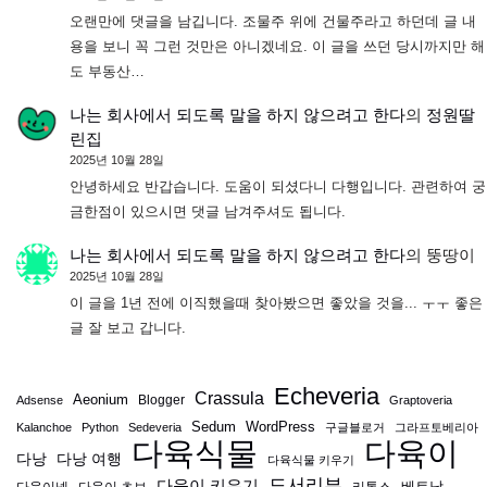
오랜만에 댓글을 남깁니다. 조물주 위에 건물주라고 하던데 글 내
용을 보니 꼭 그런 것만은 아니겠네요. 이 글을 쓰던 당시까지만 해
도 부동산…
나는 회사에서 되도록 말을 하지 않으려고 한다
의
정원딸
린집
2025년 10월 28일
안녕하세요 반갑습니다. 도움이 되셨다니 다행입니다. 관련하여 궁
금한점이 있으시면 댓글 남겨주셔도 됩니다.
나는 회사에서 되도록 말을 하지 않으려고 한다
의
뚱땅이
2025년 10월 28일
이 글을 1년 전에 이직했을때 찾아봤으면 좋았을 것을... ㅜㅜ 좋은
글 잘 보고 갑니다.
Echeveria
Crassula
Aeonium
Blogger
Adsense
Graptoveria
Sedum
WordPress
Kalanchoe
Python
Sedeveria
구글블로거
그라프토베리아
다육식물
다육이
다낭
다낭 여행
다육식물 키우기
도서리뷰
다육이 키우기
베트남
다육이넷
다육이 초보
리톱스