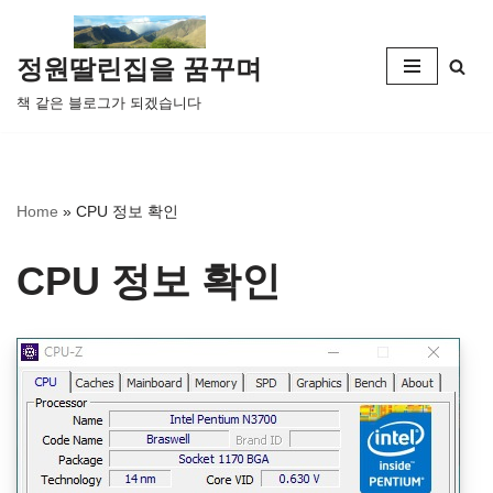
콘
정원딸린집을 꿈꾸며
텐
책 같은 블로그가 되겠습니다
츠
로
건
너
Home
»
CPU 정보 확인
뛰
기
CPU 정보 확인