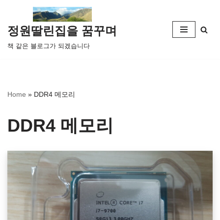
콘
정원딸린집을 꿈꾸며
텐
책 같은 블로그가 되겠습니다
츠
로
건
너
Home
»
DDR4 메모리
뛰
기
DDR4 메모리