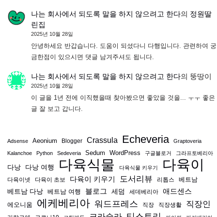
나는 회사에서 되도록 말을 하지 않으려고 한다
의
정원딸
린집
2025년 10월 28일
안녕하세요 반갑습니다. 도움이 되셨다니 다행입니다. 관련하여 궁
금한점이 있으시면 댓글 남겨주셔도 됩니다.
나는 회사에서 되도록 말을 하지 않으려고 한다
의
뚱땅이
2025년 10월 28일
이 글을 1년 전에 이직했을때 찾아봤으면 좋았을 것을... ㅜㅜ 좋은
글 잘 보고 갑니다.
Echeveria
Crassula
Aeonium
Blogger
Adsense
Graptoveria
Sedum
WordPress
Kalanchoe
Python
Sedeveria
구글블로거
그라프토베리아
다육식물
다육이
다낭
다낭 여행
다육식물 키우기
도서리뷰
다육이 키우기
베트남
다육이넷
다육이 초보
리톱스
블로그
애드센스
베트남 다낭
베트남 여행
세덤
세데베리아
에케베리아
워드프레스
직장인
에오니움
직장
직장생활
티스토리
크라슐라