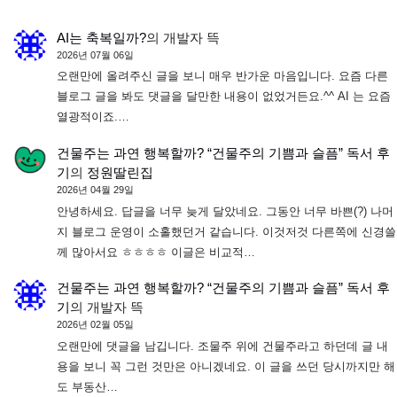
AI는 축복일까?
의
개발자 뜩
2026년 07월 06일
오랜만에 올려주신 글을 보니 매우 반가운 마음입니다. 요즘 다른
블로그 글을 봐도 댓글을 달만한 내용이 없었거든요.^^ AI 는 요즘
열광적이죠.…
건물주는 과연 행복할까? “건물주의 기쁨과 슬픔” 독서 후
기
의
정원딸린집
2026년 04월 29일
안녕하세요. 답글을 너무 늦게 달았네요. 그동안 너무 바쁜(?) 나머
지 블로그 운영이 소홀했던거 같습니다. 이것저것 다른쪽에 신경쓸
께 많아서요 ㅎㅎㅎㅎ 이글은 비교적…
건물주는 과연 행복할까? “건물주의 기쁨과 슬픔” 독서 후
기
의
개발자 뜩
2026년 02월 05일
오랜만에 댓글을 남깁니다. 조물주 위에 건물주라고 하던데 글 내
용을 보니 꼭 그런 것만은 아니겠네요. 이 글을 쓰던 당시까지만 해
도 부동산…