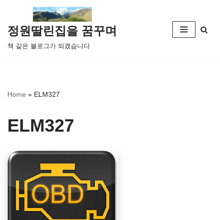
콘
정원딸린집을 꿈꾸며
텐
책 같은 블로그가 되겠습니다
츠
로
건
너
Home
»
ELM327
뛰
기
ELM327