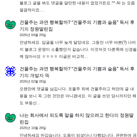
블로그 글을 봐도 댓글을 달만한 내용이 없었거든요.^^ AI 는 요즘
열광적이죠.…
건물주는 과연 행복할까? “건물주의 기쁨과 슬픔” 독서 후
기
의
정원딸린집
2026년 04월 29일
안녕하세요. 답글을 너무 늦게 달았네요. 그동안 너무 바쁜(?) 나머
지 블로그 운영이 소홀했던거 같습니다. 이것저것 다른쪽에 신경쓸
께 많아서요 ㅎㅎㅎㅎ 이글은 비교적…
건물주는 과연 행복할까? “건물주의 기쁨과 슬픔” 독서 후
기
의
개발자 뜩
2026년 02월 05일
오랜만에 댓글을 남깁니다. 조물주 위에 건물주라고 하던데 글 내
용을 보니 꼭 그런 것만은 아니겠네요. 이 글을 쓰던 당시까지만 해
도 부동산…
나는 회사에서 되도록 말을 하지 않으려고 한다
의
정원딸
린집
2025년 10월 28일
안녕하세요 반갑습니다. 도움이 되셨다니 다행입니다. 관련하여 궁