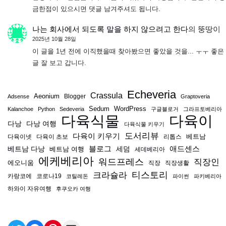
금한점이 있으시면 댓글 남겨주셔도 됩니다.
나는 회사에서 되도록 말을 하지 않으려고 한다
의
뚱땅이
2025년 10월 28일
이 글을 1년 전에 이직했을때 찾아봤으면 좋았을 것을... ㅜㅜ 좋은
글 잘 보고 갑니다.
Echeveria
Crassula
Aeonium
Blogger
Adsense
Graptoveria
Sedum
WordPress
Kalanchoe
Python
Sedeveria
구글블로거
그라프토베리아
다육식물
다육이
다낭
다낭 여행
다육식물 키우기
도서리뷰
다육이 키우기
베트남
다육이넷
다육이 초보
리톱스
블로그
애드센스
베트남 다낭
베트남 여행
세덤
세데베리아
에케베리아
워드프레스
직장인
에오니움
직장
직장생활
티스토리
크라슐라
카랑코에
코로나19
코틸레돈
파이썬
파키베리아
하와이 자유여행
후쿠오카 여행