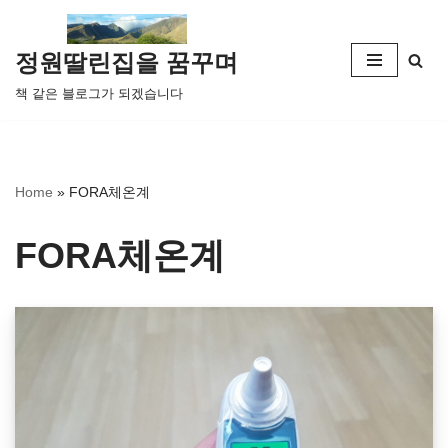
콘
정원딸린집을 꿈꾸며
텐
책 같은 블로그가 되겠습니다
츠
로
건
너
Home
»
FORA체온계
뛰
기
FORA체온계