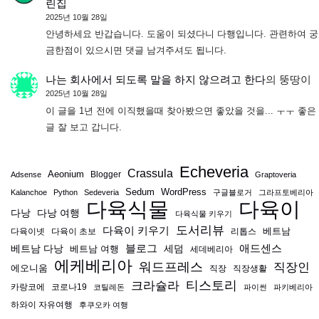
린집
2025년 10월 28일
안녕하세요 반갑습니다. 도움이 되셨다니 다행입니다. 관련하여 궁
금한점이 있으시면 댓글 남겨주셔도 됩니다.
나는 회사에서 되도록 말을 하지 않으려고 한다
의
뚱땅이
2025년 10월 28일
이 글을 1년 전에 이직했을때 찾아봤으면 좋았을 것을... ㅜㅜ 좋은
글 잘 보고 갑니다.
Echeveria
Crassula
Aeonium
Blogger
Adsense
Graptoveria
Sedum
WordPress
Kalanchoe
Python
Sedeveria
구글블로거
그라프토베리아
다육식물
다육이
다낭
다낭 여행
다육식물 키우기
도서리뷰
다육이 키우기
베트남
다육이넷
다육이 초보
리톱스
블로그
애드센스
베트남 다낭
베트남 여행
세덤
세데베리아
에케베리아
워드프레스
직장인
에오니움
직장
직장생활
티스토리
크라슐라
카랑코에
코로나19
코틸레돈
파이썬
파키베리아
하와이 자유여행
후쿠오카 여행