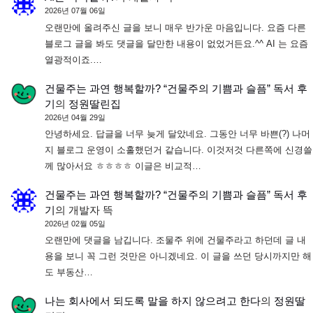
2026년 07월 06일
오랜만에 올려주신 글을 보니 매우 반가운 마음입니다. 요즘 다른
블로그 글을 봐도 댓글을 달만한 내용이 없었거든요.^^ AI 는 요즘
열광적이죠.…
건물주는 과연 행복할까? “건물주의 기쁨과 슬픔” 독서 후
기
의
정원딸린집
2026년 04월 29일
안녕하세요. 답글을 너무 늦게 달았네요. 그동안 너무 바쁜(?) 나머
지 블로그 운영이 소홀했던거 같습니다. 이것저것 다른쪽에 신경쓸
께 많아서요 ㅎㅎㅎㅎ 이글은 비교적…
건물주는 과연 행복할까? “건물주의 기쁨과 슬픔” 독서 후
기
의
개발자 뜩
2026년 02월 05일
오랜만에 댓글을 남깁니다. 조물주 위에 건물주라고 하던데 글 내
용을 보니 꼭 그런 것만은 아니겠네요. 이 글을 쓰던 당시까지만 해
도 부동산…
나는 회사에서 되도록 말을 하지 않으려고 한다
의
정원딸