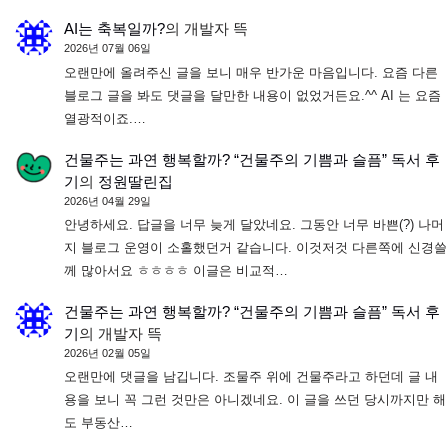
AI는 축복일까?
의
개발자 뜩
2026년 07월 06일
오랜만에 올려주신 글을 보니 매우 반가운 마음입니다. 요즘 다른
블로그 글을 봐도 댓글을 달만한 내용이 없었거든요.^^ AI 는 요즘
열광적이죠.…
건물주는 과연 행복할까? “건물주의 기쁨과 슬픔” 독서 후
기
의
정원딸린집
2026년 04월 29일
안녕하세요. 답글을 너무 늦게 달았네요. 그동안 너무 바쁜(?) 나머
지 블로그 운영이 소홀했던거 같습니다. 이것저것 다른쪽에 신경쓸
께 많아서요 ㅎㅎㅎㅎ 이글은 비교적…
건물주는 과연 행복할까? “건물주의 기쁨과 슬픔” 독서 후
기
의
개발자 뜩
2026년 02월 05일
오랜만에 댓글을 남깁니다. 조물주 위에 건물주라고 하던데 글 내
용을 보니 꼭 그런 것만은 아니겠네요. 이 글을 쓰던 당시까지만 해
도 부동산…