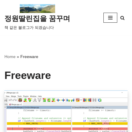
콘
정원딸린집을 꿈꾸며
텐
책 같은 블로그가 되겠습니다
츠
로
건
너
Home
»
Freeware
뛰
기
Freeware