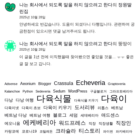
나는 회사에서 되도록 말을 하지 않으려고 한다
의
정원딸
린집
2025년 10월 28일
안녕하세요 반갑습니다. 도움이 되셨다니 다행입니다. 관련하여 궁
금한점이 있으시면 댓글 남겨주셔도 됩니다.
나는 회사에서 되도록 말을 하지 않으려고 한다
의
뚱땅이
2025년 10월 28일
이 글을 1년 전에 이직했을때 찾아봤으면 좋았을 것을... ㅜㅜ 좋은
글 잘 보고 갑니다.
Echeveria
Crassula
Aeonium
Blogger
Adsense
Graptoveria
Sedum
WordPress
Kalanchoe
Python
Sedeveria
구글블로거
그라프토베리아
다육식물
다육이
다낭
다낭 여행
다육식물 키우기
도서리뷰
다육이 키우기
베트남
다육이넷
다육이 초보
리톱스
블로그
애드센스
베트남 다낭
베트남 여행
세덤
세데베리아
에케베리아
워드프레스
직장인
에오니움
직장
직장생활
티스토리
크라슐라
카랑코에
코로나19
코틸레돈
파이썬
파키베리아