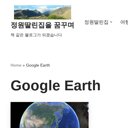
콘
정원딸린집
여
텐
정원딸린집을 꿈꾸며
츠
책 같은 블로그가 되겠습니다
로
건
너
뛰
Home
»
Google Earth
기
Google Earth