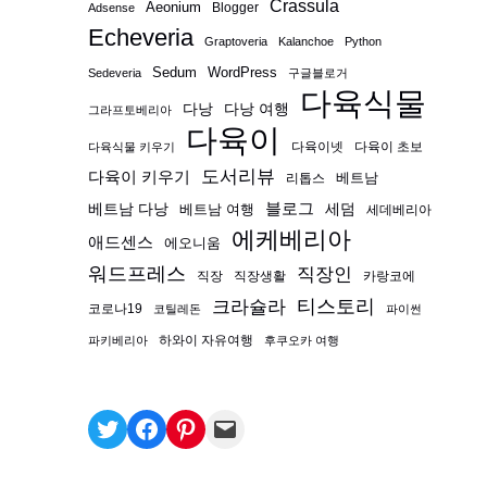
Crassula
Aeonium
Blogger
Adsense
Echeveria
Graptoveria
Kalanchoe
Python
Sedum
WordPress
Sedeveria
구글블로거
다육식물
다낭
다낭 여행
그라프토베리아
다육이
다육이넷
다육이 초보
다육식물 키우기
도서리뷰
다육이 키우기
베트남
리톱스
블로그
베트남 다낭
베트남 여행
세덤
세데베리아
에케베리아
애드센스
에오니움
워드프레스
직장인
직장
직장생활
카랑코에
티스토리
크라슐라
코로나19
코틸레돈
파이썬
하와이 자유여행
파키베리아
후쿠오카 여행