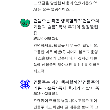
도 댓글을 달만한 내용이 없었거든요.^^
AI 는 요즘 열광적이죠.…
건물주는 과연 행복할까? “건물주의
기쁨과 슬픔” 독서 후기
의
정원딸린
집
2026년 04월 29일
안녕하세요. 답글을 너무 늦게 달았네요.
그동안 너무 바쁜(?) 나머지 블로그 운영
이 소홀했던거 같습니다. 이것저것 다른
쪽에 신경쓸께 많아서요 ㅎㅎㅎㅎ 이글은
비교적…
건물주는 과연 행복할까? “건물주의
기쁨과 슬픔” 독서 후기
의
개발자 뜩
2026년 02월 05일
오랜만에 댓글을 남깁니다. 조물주 위에
건물주라고 하던데 글 내용을 보니 꼭 그