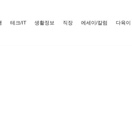
행
테크/IT
생활정보
직장
에세이/칼럼
다육이