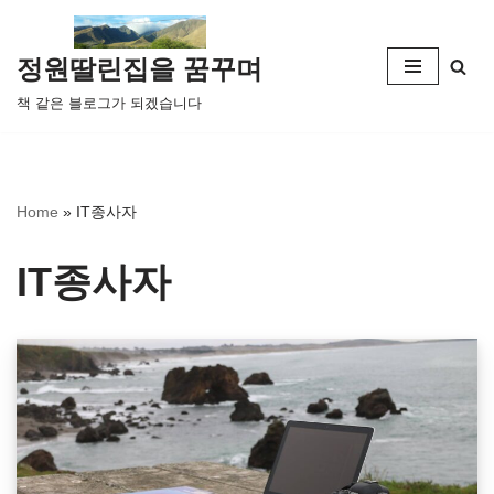
콘
정원딸린집을 꿈꾸며
텐
책 같은 블로그가 되겠습니다
츠
로
건
너
Home
»
IT종사자
뛰
기
IT종사자