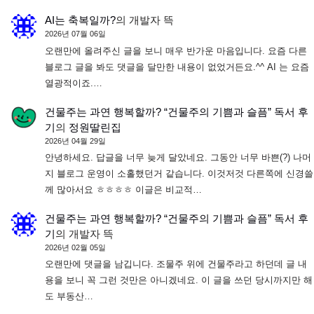
AI는 축복일까?
의
개발자 뜩
2026년 07월 06일
오랜만에 올려주신 글을 보니 매우 반가운 마음입니다. 요즘 다른
블로그 글을 봐도 댓글을 달만한 내용이 없었거든요.^^ AI 는 요즘
열광적이죠.…
건물주는 과연 행복할까? “건물주의 기쁨과 슬픔” 독서 후
기
의
정원딸린집
2026년 04월 29일
안녕하세요. 답글을 너무 늦게 달았네요. 그동안 너무 바쁜(?) 나머
지 블로그 운영이 소홀했던거 같습니다. 이것저것 다른쪽에 신경쓸
께 많아서요 ㅎㅎㅎㅎ 이글은 비교적…
건물주는 과연 행복할까? “건물주의 기쁨과 슬픔” 독서 후
기
의
개발자 뜩
2026년 02월 05일
오랜만에 댓글을 남깁니다. 조물주 위에 건물주라고 하던데 글 내
용을 보니 꼭 그런 것만은 아니겠네요. 이 글을 쓰던 당시까지만 해
도 부동산…