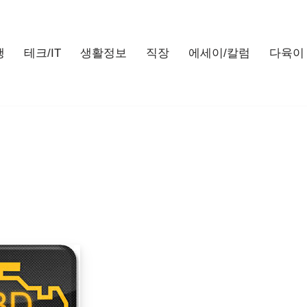
행
테크/IT
생활정보
직장
에세이/칼럼
다육이