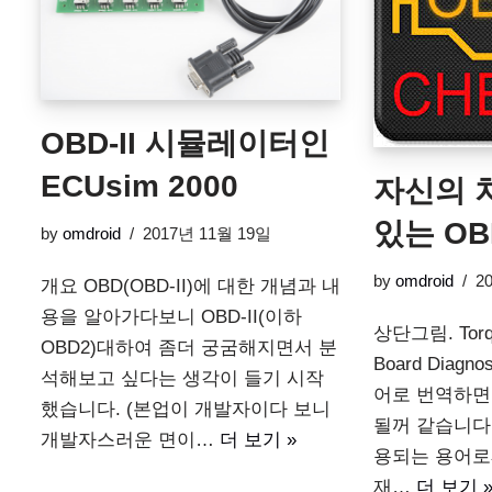
OBD-II 시뮬레이터인
ECUsim 2000
자신의 
있는 O
by
omdroid
2017년 11월 19일
by
omdroid
2
개요 OBD(OBD-II)에 대한 개념과 내
용을 알아가다보니 OBD-II(이하
상단그림. Torq
OBD2)대하여 좀더 궁굼해지면서 분
Board Diag
석해보고 싶다는 생각이 들기 시작
어로 번역하면
했습니다. (본업이 개발자이다 보니
될꺼 같습니다
개발자스러운 면이…
더 보기 »
용되는 용어로
재…
더 보기 