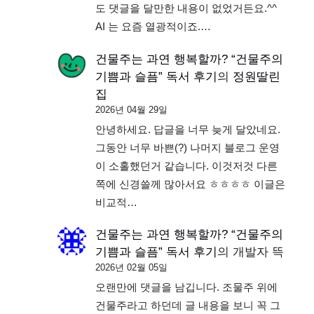
도 댓글을 달만한 내용이 없었거든요.^^
AI 는 요즘 열광적이죠.…
건물주는 과연 행복할까? “건물주의
기쁨과 슬픔” 독서 후기
의
정원딸린
집
2026년 04월 29일
안녕하세요. 답글을 너무 늦게 달았네요.
그동안 너무 바쁜(?) 나머지 블로그 운영
이 소홀했던거 같습니다. 이것저것 다른
쪽에 신경쓸께 많아서요 ㅎㅎㅎㅎ 이글은
비교적…
건물주는 과연 행복할까? “건물주의
기쁨과 슬픔” 독서 후기
의
개발자 뜩
2026년 02월 05일
오랜만에 댓글을 남깁니다. 조물주 위에
건물주라고 하던데 글 내용을 보니 꼭 그