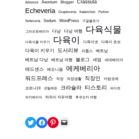
Crassula
Aeonium
Blogger
Adsense
Echeveria
Graptoveria
Kalanchoe
Python
Sedum
WordPress
Sedeveria
구글블로거
다육식물
다낭
다낭 여행
그라프토베리아
다육이
다육이넷
다육이 초보
다육식물 키우기
도서리뷰
다육이 키우기
베트남
리톱스
블로그
베트남 다낭
베트남 여행
세덤
세데베리아
에케베리아
애드센스
에오니움
워드프레스
직장인
직장
직장생활
카랑코에
티스토리
크라슐라
코로나19
코틸레돈
파이썬
하와이 자유여행
파키베리아
후쿠오카 여행