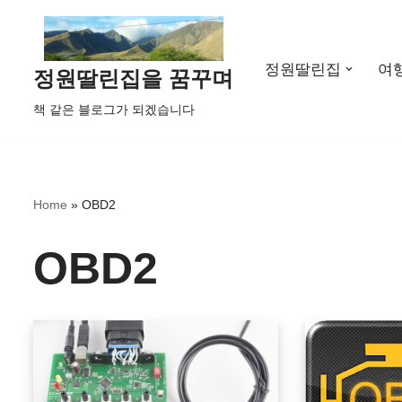
콘
정원딸린집
여
텐
정원딸린집을 꿈꾸며
츠
책 같은 블로그가 되겠습니다
로
건
너
뛰
Home
»
OBD2
기
OBD2